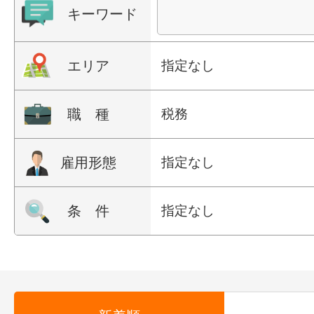
キーワード
エリア
指定なし
職 種
税務
雇用形態
指定なし
条 件
指定なし