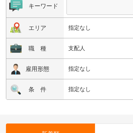
キーワード
エリア
指定なし
職 種
支配人
雇用形態
指定なし
条 件
指定なし