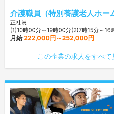
ビスを提供していますので、 貴方の能
介護職員（特別養護老人ホー
できます。 変更範囲：変更なし
正社員
(1)10時00分～19時00分(2)7時15分～16時15分(3)
月給
222,000円～252,000円
この企業の求人をすべて