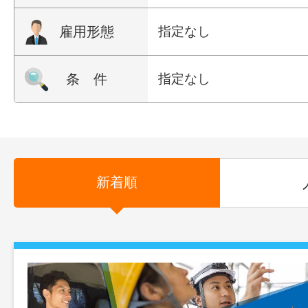
雇用形態
指定なし
条 件
指定なし
新着順