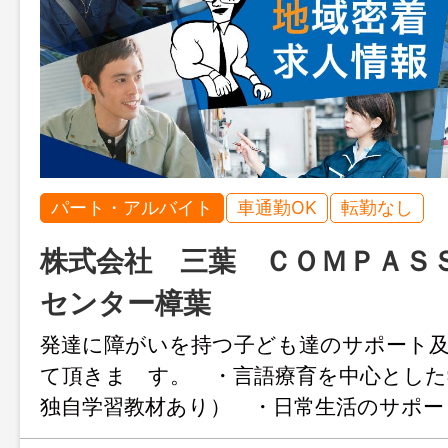
パート・アルバイト
車通勤OK
転勤なし
株式会社 三葉 ＣＯＭＰＡＳ
センター樟葉
発達に障がいを持つ子ども達のサポート
て頂きま す。 ・言語療育を中心とした
独自学習教材あり） ・日常生活のサポー
保護者の方との連携 ・地域により学校や