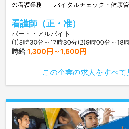
の看護業務 バイタルチェック・健康管
医療的処置・口腔ケア・ 褥瘡処置・急
看護師（正・准）
ンコール対応あり 変更範囲：変更な
パート・アルバイト
(1)8時30分～17時30分(2)9時00分～18
時給
1,300円～1,500円
この企業の求人をすべて