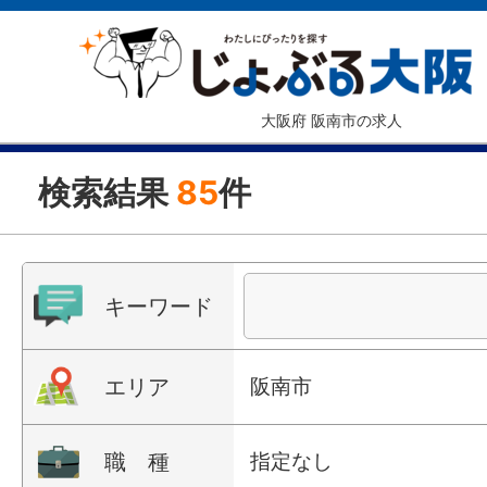
大阪府 阪南市の求人
検索結果
85
件
キーワード
エリア
阪南市
職 種
指定なし