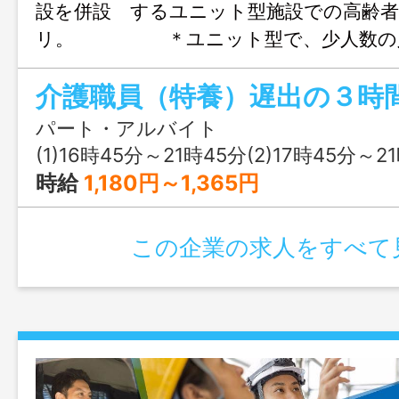
設を併設 するユニット型施設での高齢
リ。 ＊ユニット型で、少人数の入
いたサービスを提供して 頂けます。 
た多機能なサービスを提供していますの
を多様に発揮できます。 変更範囲：
パート・アルバイト
(1)16時45分～21時45分(2)17時45分～21時45分(3)
時給
1,180円～1,365円
この企業の求人をすべて