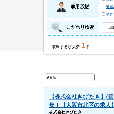
雇用形態
派遣
契約
こだわり検索
追
1
該当する求人数
件
【株式会社きびたき】(接
集！【大阪市北区の求人
株式会社きびたき