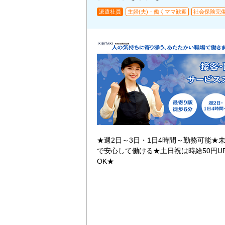
派遣社員
主婦(夫)・働くママ歓迎
社会保険完
★週2日～3日・1日4時間～勤務可能★
で安心して働ける★土日祝は時給50円U
OK★