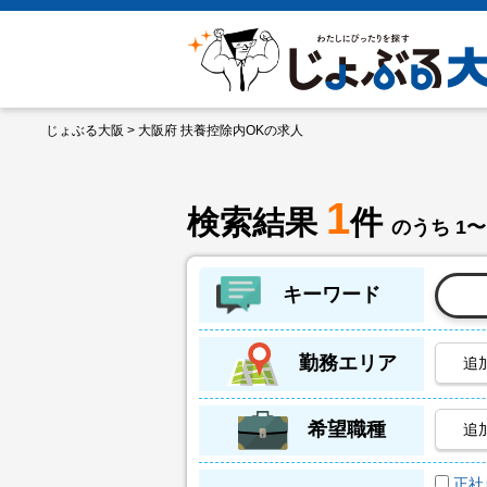
じょぶる大阪
> 大阪府 扶養控除内OKの求人
1
検索結果
件
のうち 1〜
キーワード
勤務エリア
追
希望職種
追
正社