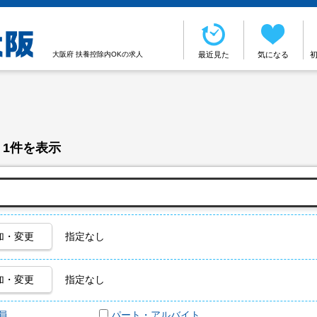
大阪府 扶養控除内OKの求人
最近見た
気になる
 1件を表示
加・変更
指定なし
加・変更
指定なし
員
パート・アルバイト