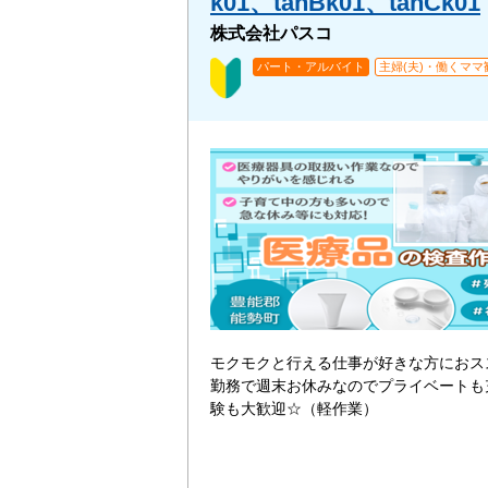
k01、tanBk01、tanCk01
株式会社パスコ
パート・アルバイト
主婦(夫)・働くママ
モクモクと行える仕事が好きな方におス
勤務で週末お休みなのでプライベートも
験も大歓迎☆（軽作業）