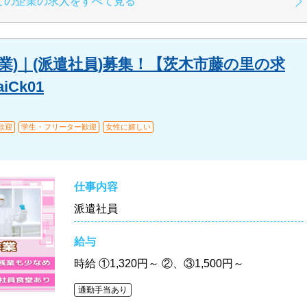
この企業の求人をすべて見る
業)｜(派遣社員)募集！【茨木市藤の里の求
aiCk01
歓迎
学生・フリーター歓迎
女性に嬉しい
仕事内容
派遣社員
給与
時給
①1,320円～ ②、③1,500円～
通勤手当あり