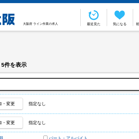
大阪府 ライン作業の求人
最近見た
気になる
 5件を表示
加・変更
指定なし
加・変更
指定なし
員
パート・アルバイト