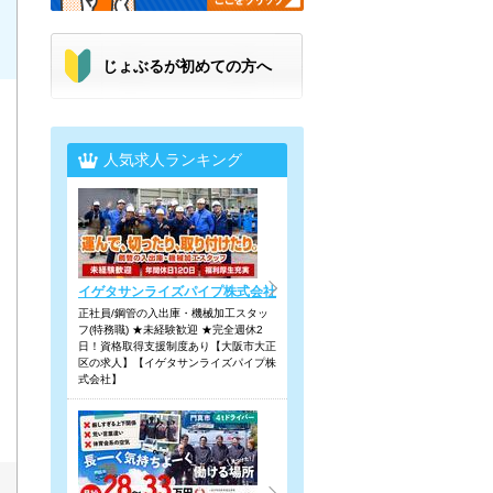
じょぶるが初めての方へ
人気求人ランキング
イゲタサンライズパイプ株式会社
正社員/鋼管の入出庫・機械加工スタッ
フ(特務職) ★未経験歓迎 ★完全週休2
日！資格取得支援制度あり【大阪市大正
区の求人】【イゲタサンライズパイプ株
式会社】