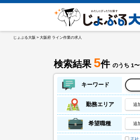
じょぶる大阪
> 大阪府 ライン作業の求人
5
検索結果
件
のうち 1〜
キーワード
勤務エリア
追
希望職種
追
正社