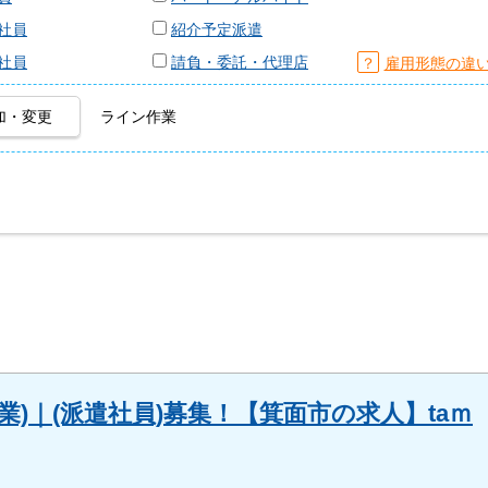
社員
紹介予定派遣
社員
請負・委託・代理店
？
雇用形態の違
加・変更
ライン作業
業)｜(派遣社員)募集！【箕面市の求人】taｍ