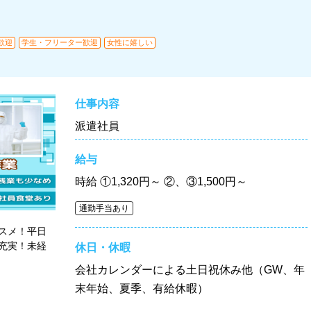
歓迎
学生・フリーター歓迎
女性に嬉しい
仕事内容
派遣社員
給与
時給
①1,320円～ ②、③1,500円～
通勤手当あり
スメ！平日
充実！未経
休日・休暇
会社カレンダーによる土日祝休み他（GW、年
末年始、夏季、有給休暇）