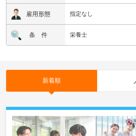
雇用形態
指定なし
条 件
栄養士
新着順