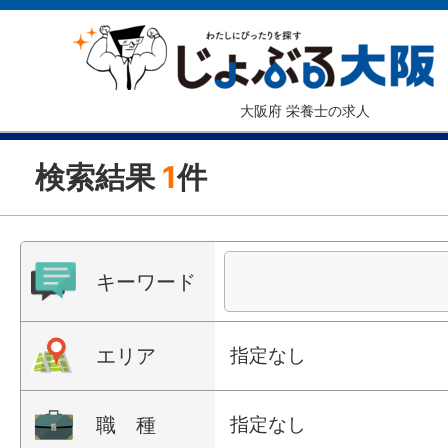
大阪府 栄養士の求人
検索結果
1
件
キーワード
エリア
指定なし
職 種
指定なし