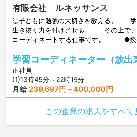
有限会社 ルネッサンス
◎子どもに勉強の大切さを教える。 学
生き抜く力を付けさせる。 その上で、
コーディネートする仕事です。 ●授
の作成や 進捗の管理 ●進路指導や教
学習コーディネーター（放出
供 ●生徒募集など ＊未経験者でも
す。 業務変更範囲：変更無し
正社員
(1)13時45分～22時15分
月給
239,697円～400,000円
この企業の求人をすべて