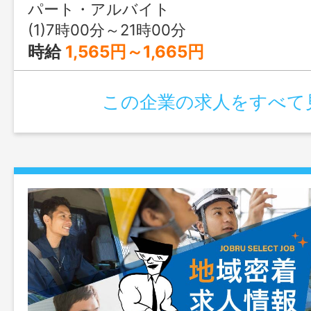
介護、レクリエーション実施、居室清掃・
パート・アルバイト
準備など ★ご希望と通勤距離を考慮し、
(1)7時00分～21時00分
ます★ 【主な兼務先事業所】 ・サ高住
時給
1,565円～1,665円
ン四條畷：四條畷市中野 ・ショートステ
緑地 ほか ＊変更範囲：変更なし
この企業の求人をすべて