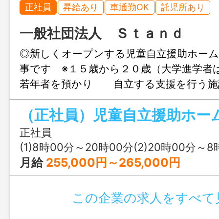
正社員
昇給あり
車通勤OK
託児所あり
一般社団法人 Ｓｔａｎｄ
◎新しくオープンする児童自立援助ホーム
事です ※１５歳から２０歳（大学進学者
若年者を預かり 自立する支援を行う施
向はありません） ※大阪市鶴見区での
事内容） ・見守り・保護（最大６名まで
備・片付けなど（利用者と共に） ・共有
正社員
い出し・備品補充など ☆勤務開始日はご
(1)8時00分～20時00分(2)20時00分～8
す ☆夜勤時の睡眠は確保できます ☆６
月給
255,000円～265,000円
ンクのある方も歓迎 ※変更範囲：変更
この企業の求人をすべて