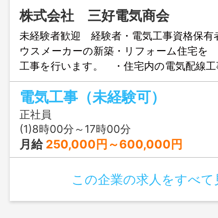
株式会社 三好電気商会
未経験者歓迎 経験者・電気工事資格保有
ウスメーカーの新築・リフォーム住宅を
工事を行います。 ・住宅内の電気配線工
線工事 ・照明器具、コンセント、スイッ
電気工事（未経験可）
事 ・防犯カメラ、ＴＶアンテナ、ＥＶ充
発電設備等 幅広い電気工事を担当して
正社員
先輩社員も未経験からスタートした方も
(1)8時00分～17時00分
心して応募ください。
月給
250,000円～600,000円
この企業の求人をすべて