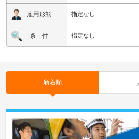
雇用形態
指定なし
条 件
指定なし
新着順