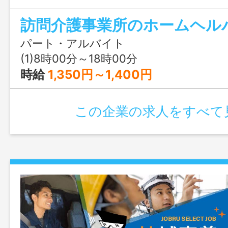
ださい。◆未経験ＯＫ！ ◆訪問サービス
給が発生する時間拘束型なので、サービス
る変動がなく安定した収入が確保できま
パート・アルバイト
助（掃除、洗濯、薬の受取り） ・身体介
(1)8時00分～18時00分
動、排せつ等） ・自立生活支援のための
時給
1,350円～1,400円
家事等） ・事務所内での電話応対や書類
ど ＊変更範囲：変更なし
この企業の求人をすべて