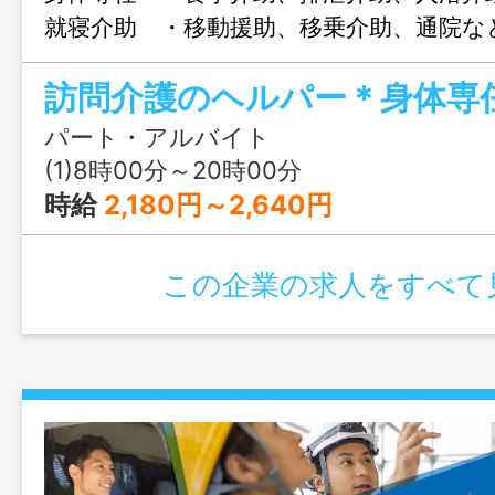
就寝介助 ・移動援助、移乗介助、通院な
助 ・服薬介助、ご利用者様とともに食事
タッフへの引継ぎ記録入力（タブレット
更範囲：変更なし
パート・アルバイト
(1)8時00分～20時00分
時給
2,180円～2,640円
この企業の求人をすべて