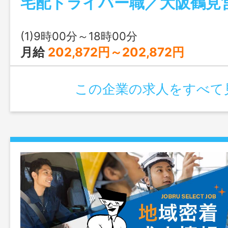
宅配ドライバー職／大阪鶴見
の変更範囲：会社の定める業務 ＊大阪鶴
リア内でのお仕事です
(1)9時00分～18時00分
月給
202,872円～202,872円
この企業の求人をすべて