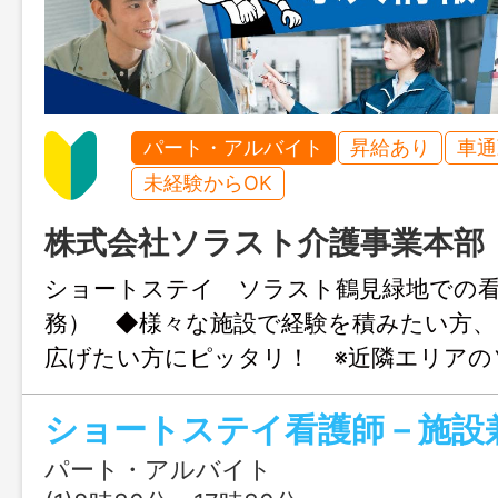
パート・アルバイト
昇給あり
車通
未経験からOK
株式会社ソラスト介護事業本部
ショートステイ ソラスト鶴見緑地での
務） ◆様々な施設で経験を積みたい方
広げたい方にピッタリ！ ※近隣エリアの
設を兼務いただきます。 【主なお仕事内
者様の健康管理、バイタルチェック、服薬
置、口腔ケア ・介護業務、フロア見守
パート・アルバイト
など ＊変更範囲：変更なし