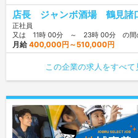
◎たこ焼き・お好み焼・焼きそばの調理、
店長 ジャンボ酒場 鶴見諸
メニューの仕込み・調理・盛り付け・ド
ールでの接客・ご注文のお伺い・配膳・レ
正社員
の売上・コスト管理 ◎スタッフの採用
又は 11時 00分 ～ 23時 00分 の
ント・シフト作成 ◎食材・機材管理など
月給
400,000円～510,000円
通じて出来ることからはじめ、将来的に
のスキルを身につけてください 変更
この企業の求人をすべて
し