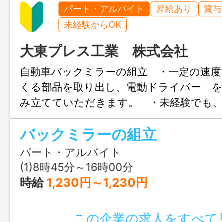
パート・アルバイト
昇給あり
賞与
未経験からOK
大東プレス工業 株式会社
自動車バックミラーの組立 ・一定の速度
くる部品を取り出し、電動ドライバー 
み立てていただきます。 ・未経験でも
ばすぐ慣れていただけるお仕事です。 
バックミラーの組立
ります。 
時間が１日３回ありま
パート・アルバイト
す
(1)8時45分～16時00分
※コツコツ仕事に取り組める方 歓迎！ 
時給
1,230円～1,230円
６０代の女性の方（約３０名）が、未経
トしてパートで活躍中です。 【変更範
この企業の求人をすべて