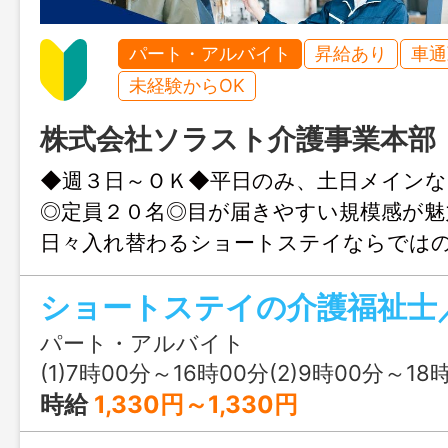
パート・アルバイト
昇給あり
車通
未経験からOK
株式会社ソラスト介護事業本部
◆週３日～ＯＫ◆平日のみ、土日メイン
◎定員２０名◎目が届きやすい規模感が魅
日々入れ替わるショートステイならでは
日々、心地よい刺激と新鮮な気持ちで働
★ショートステイ ソラスト鶴見緑地で
集★ ≪主な仕事内容≫ 食事、入浴、排
パート・アルバイト
の身体介助 レクリエーションの企画実行
(1)7時00分～16時00分(2)9時00分～18時00分(3)
見守り、介護記録業務など ＊変更範囲
時給
1,330円～1,330円