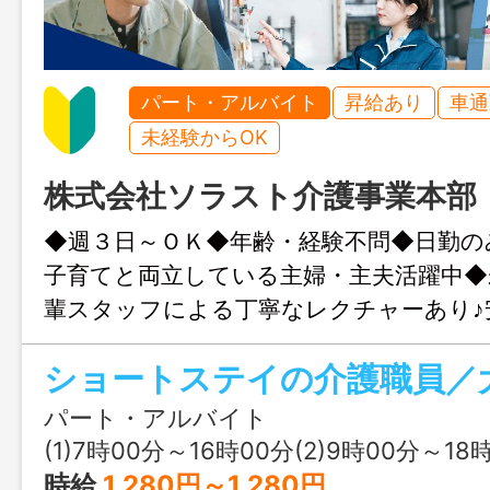
パート・アルバイト
昇給あり
車通
未経験からOK
株式会社ソラスト介護事業本部
◆週３日～ＯＫ◆年齢・経験不問◆日勤の
子育てと両立している主婦・主夫活躍中◆
輩スタッフによる丁寧なレクチャーあり♪
環境です◆ ショートステイ ソラスト
介護スタッフ大募集★ ≪主な仕事内容≫
事、排泄の介助等の身体介護 ・レクリエ
パート・アルバイト
画・実行 ・フロア見守り、記録記入 
(1)7時00分～16時00分(2)9時00分～18時00分(3)
更なし
時給
1,280円～1,280円