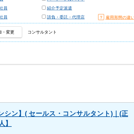
社員
紹介予定派遣
社員
請負・委託・代理店
？
雇用形態の違
加・変更
コンサルタント
シン】( セールス・コンサルタント)｜(正
人】