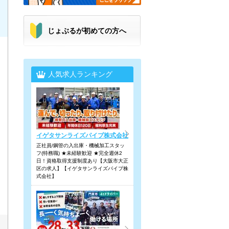
じょぶるが初めての方へ
人気求人ランキング
イゲタサンライズパイプ株式会社
正社員/鋼管の入出庫・機械加工スタッ
フ(特務職) ★未経験歓迎 ★完全週休2
日！資格取得支援制度あり【大阪市大正
区の求人】【イゲタサンライズパイプ株
式会社】