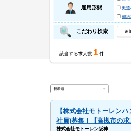
雇用形態
派遣
契約
こだわり検索
追
1
該当する求人数
件
【株式会社モトーレンハン
社員)募集！【高槻市の求
株式会社モトーレン阪神