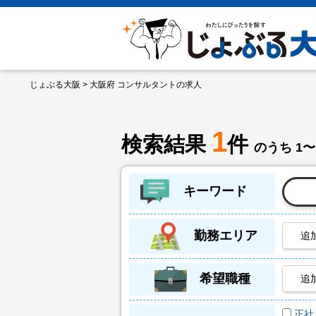
じょぶる大阪
> 大阪府 コンサルタントの求人
1
検索結果
件
のうち 1〜
キーワード
勤務エリア
追
希望職種
追
正社