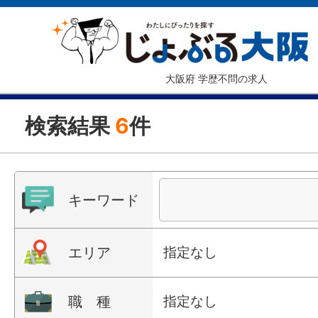
大阪府 学歴不問の求人
検索結果
6
件
キーワード
エリア
指定なし
職 種
指定なし