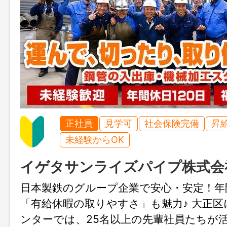
正社員
見学可
社会保険完備
昇
未経験からOK
イゲタサンライズパイプ株式会
日本製鉄のグループ企業で安心・安定！年間
「有給休暇の取りやすさ」も魅力♪ 大正
ンターでは、25名以上の先輩社員たちが