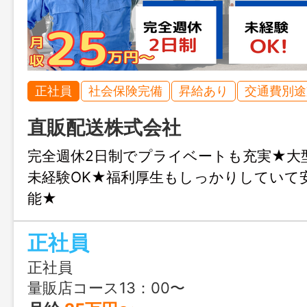
正社員
社会保険完備
昇給あり
交通費別途
直販配送株式会社
完全週休2日制でプライベートも充実★大
未経験OK★福利厚生もしっかりしていて
能★
正社員
正社員
量販店コース13：00〜 中・長距離コ