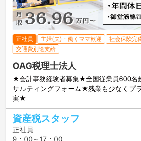
正社員
主婦(夫)・働くママ歓迎
社会保険完
交通費別途支給
OAG税理士法人
★会計事務経験者募集★全国従業員600名
サルティングフォーム★残業も少なくプ
実★
資産税スタッフ
正社員
9：00～17：00