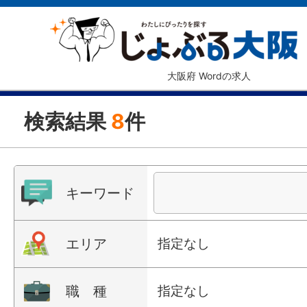
大阪府 Wordの求人
検索結果
8
件
キーワード
エリア
指定なし
職 種
指定なし