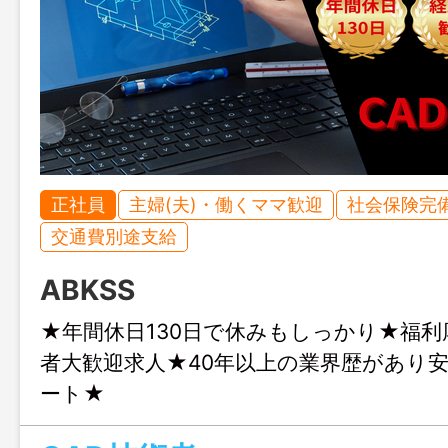
正社員
主婦(夫)・働くママ歓迎
社会保険完
交通費別途支給
ABKSS
★年間休日130日で休みもしっかり★福利
者大歓迎求人★40年以上の業界歴があり
ート★