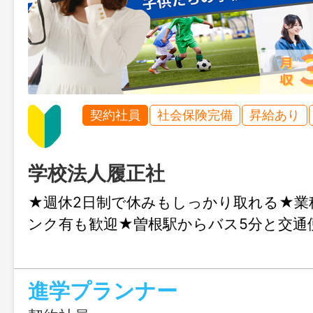
契約社員
社会保険完備
昇給あり
学校法人履正社
★週休2日制で休みもしっかり取れる★業
ンク有も歓迎★曽根駅からバス5分と交通
進学プランナー