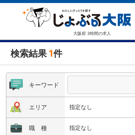
大阪府 3時間の求人
検索結果
1
件
キーワード
エリア
指定なし
職 種
指定なし