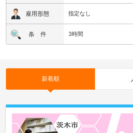
雇用形態
指定なし
条 件
3時間
新着順