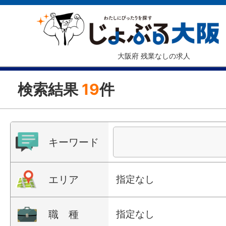
大阪府 残業なしの求人
検索結果
19
件
キーワード
エリア
指定なし
職 種
指定なし