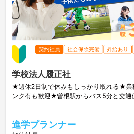
契約社員
社会保険完備
昇給あり
学校法人履正社
★週休2日制で休みもしっかり取れる★業
ンク有も歓迎★曽根駅からバス5分と交通
進学プランナー