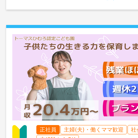
正社員
主婦(夫)・働くママ歓迎
社