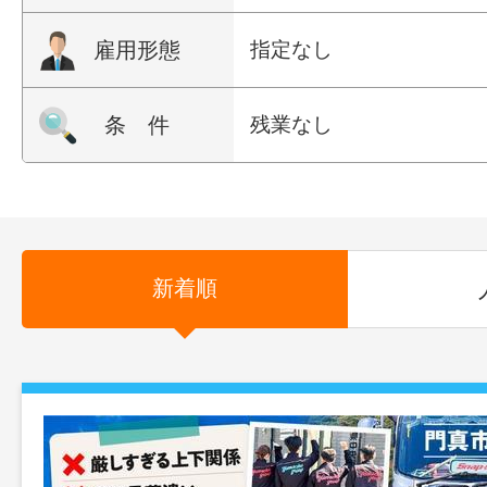
雇用形態
指定なし
条 件
残業なし
新着順