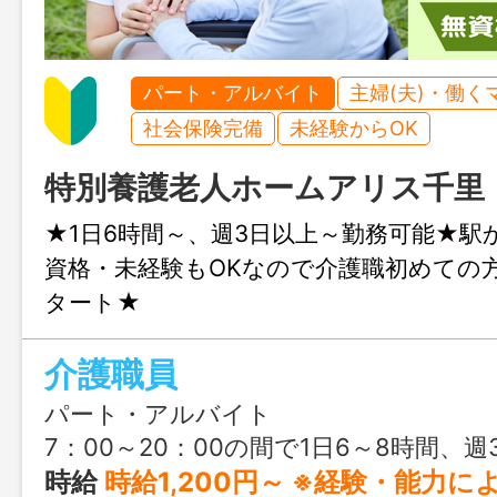
パート・アルバイト
主婦(夫)・働く
社会保険完備
未経験からOK
特別養護老人ホームアリス千里
★1日6時間～、週3日以上～勤務可能★駅
資格・未経験もOKなので介護職初めての
タート★
介護職員
パート・アルバイト
7：00～20：00の間で1日6～8時間、週
時給
時給1,200円～ ※経験・能力による ※試用期間3ヶ月有（