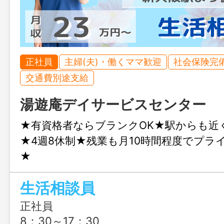
正社員
主婦(夫)・働くママ歓迎
社会保険完
交通費別途支給
湯遊庵デイサービスセンター
★有資格者ならブランクOK★駅からも近
★4週8休制★残業も月10時間程度でプラ
★
生活相談員
正社員
8：30～17：30