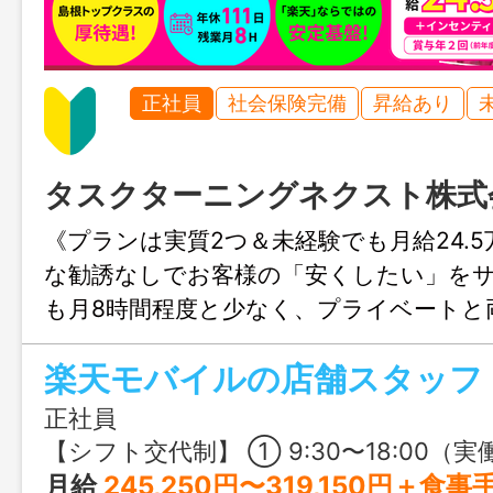
正社員
社会保険完備
昇給あり
タスクターニングネクスト株式
《プランは実質2つ＆未経験でも月給24.
な勧誘なしでお客様の「安くしたい」を
も月8時間程度と少なく、プライベートと
り稼げます◎
正社員
【シフト交代制】 ① 9:30〜18:00（実働7.5時間） ② 12:00〜
月給
245,250円〜319,150円＋食事手当・残業代 