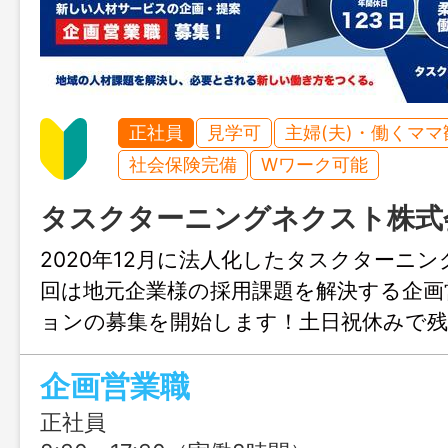
正社員
見学可
主婦(夫)・働くママ
社会保険完備
Wワーク可能
タスクターニングネクスト株式
2020年12月に法人化したタスクターニ
回は地元企業様の採用課題を解決する企画
ョンの募集を開始します！土日祝休みで
ありません！プライベート重視の方や家
企画営業職
方も歓迎中です！
正社員