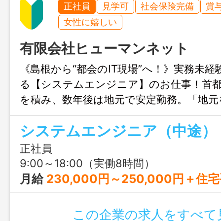
正社員
見学可
社会保険完備
賞
女性に嬉しい
有限会社ヒューマンネット
《島根から“都会のIT現場”へ！》実務未
る【システムエンジニア】のお仕事！首
を積み、数年後は地元で安定勤務。「地元
い」「いつか島根に帰りたい」そんな想
システムエンジニア（中途）
います。
正社員
9:00～18:00（実働8時間）
月給
230,000円～250,000円＋住宅
この企業の求人をすべて