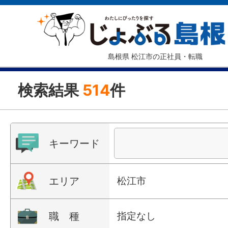
島根県 松江市の正社員・転職
検索結果
514
件
キーワード
エリア
松江市
職 種
指定なし