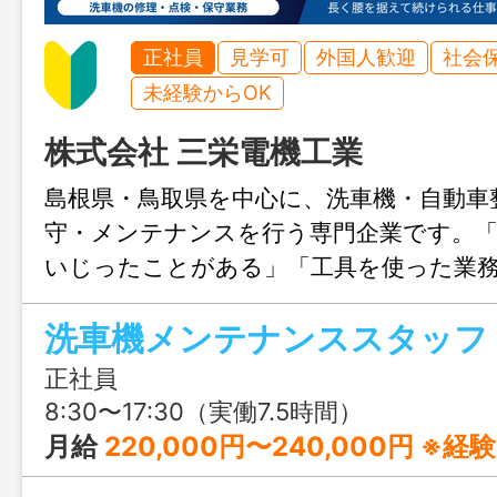
正社員
見学可
外国人歓迎
社会
未経験からOK
株式会社 三栄電機工業
島根県・鳥取県を中心に、洗車機・自動車
守・メンテナンスを行う専門企業です。「
いじったことがある」「工具を使った業
といった、あなたのスキルを求めていま
洗車機メンテナンススタッフ
隔週土曜出勤、景気に左右されない安定環
の経験を活かして長く腰を据えて働きま
正社員
8:30〜17:30（実働7.5時間）
月給
220,000円〜240,000円 ※経験