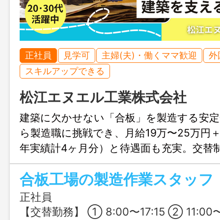
正社員
見学可
主婦(夫)・働くママ歓迎
外
スキルアップできる
松江エヌエル工業株式会社
建築に欠かせない「合板」を製造する安定
ら製造職に挑戦でき、月給19万〜25万円
年実績計4ヶ月分）と待遇面も充実。交替
ズムを調整しやすく、長く続けやすい職
合板工場の製造作業スタッフ（J
正社員
【交替勤務】 ① 8:00〜17:15 ② 11:00〜20:15 ③ 20:00〜翌5:15 ④ 23:00〜翌8:15 ※①②が日勤、③④が夜勤となり、1週間