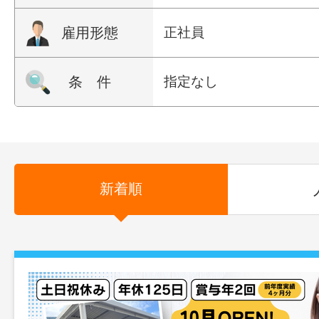
雇用形態
正社員
条 件
指定なし
新着順