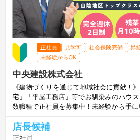
正社員
見学可
社会保険完備
昇
未経験からOK
中央建設株式会社
《建物づくりを通じて地域社会に貢献！》
宅」「平屋工務店」等でお馴染みのハウス
数職種で正社員を募集中！未経験から手に
も、これまでの経験を活かしてキャリア
店長候補
たい方も歓迎。ワークライフバランスを
もおすすめの職場です。
正社員