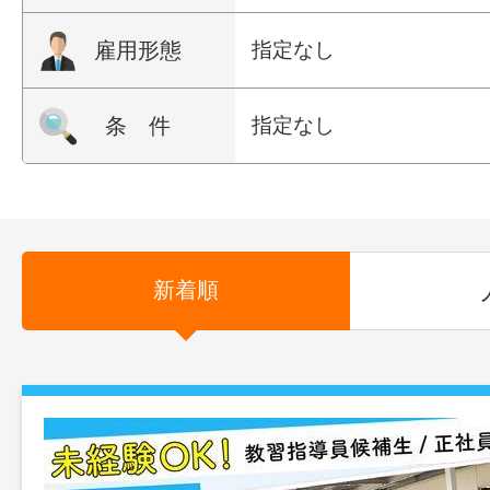
雇用形態
指定なし
条 件
指定なし
新着順