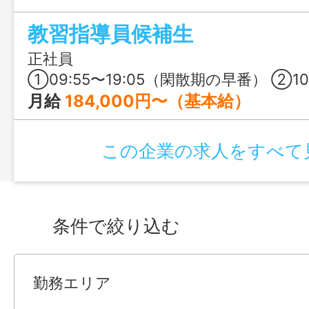
見えて実は未経験から始められる、充実
教習指導員候補生
ひ見学してみてください♪
正社員
①09:55〜19:05（閑散期の早番） ②10:55〜20:05（閑散期の遅番） ③08:25〜17:35（繁忙期2・3
月給
184,000円〜（基本給）
この企業の求人をすべて
条件で絞り込む
勤務エリア