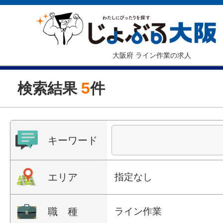
大阪府 ライン作業の求人
検索結果
5
件
キーワード
エリア
指定なし
職 種
ライン作業