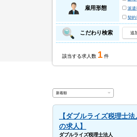
雇用形態
派遣
契約
こだわり検索
追
1
該当する求人数
件
【ダブルライズ税理士法人
の求人】
ダブルライズ税理士法人