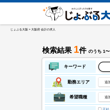
じょぶる大阪
> 大阪府 会計の求人
1
検索結果
件
のうち 1〜
キーワード
勤務エリア
追
希望職種
追
正社