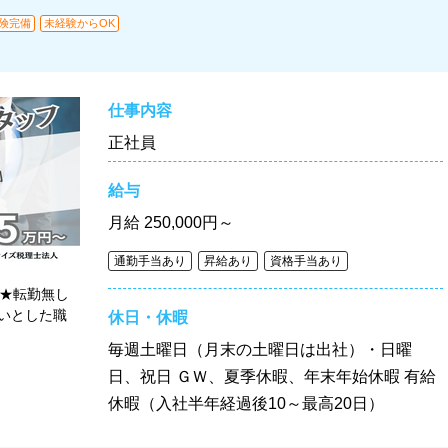
険完備
未経験からOK
仕事内容
正社員
給与
月給
250,000円～
通勤手当あり
昇給あり
資格手当あり
実★転勤無し
いとした職
休日・休暇
毎週土曜日（月末の土曜日は出社）・日曜
日、祝日 ＧＷ、夏季休暇、年末年始休暇 有給
休暇（入社半年経過後10～最高20日）