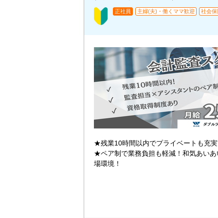
正社員
主婦(夫)・働くママ歓迎
社会保
★残業10時間以内でプライベートも充
★ペア制で業務負担も軽減！和気あいあ
場環境！