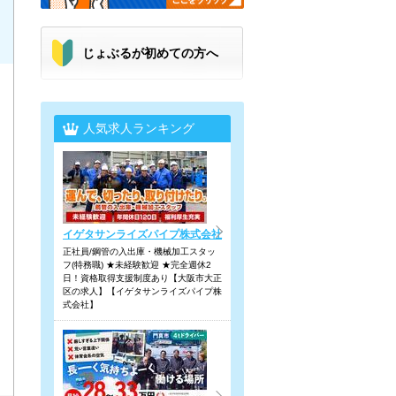
じょぶるが初めての方へ
人気求人ランキング
イゲタサンライズパイプ株式会社
正社員/鋼管の入出庫・機械加工スタッ
フ(特務職) ★未経験歓迎 ★完全週休2
日！資格取得支援制度あり【大阪市大正
区の求人】【イゲタサンライズパイプ株
式会社】