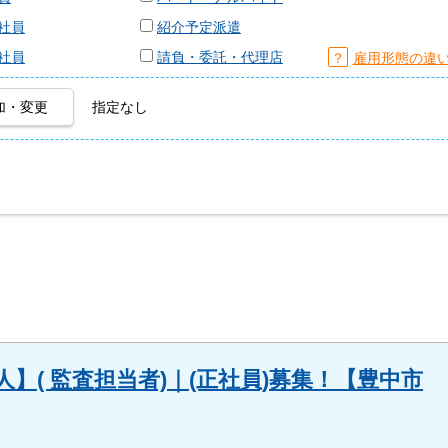
社員
紹介予定派遣
社員
請負・委託・代理店
？
雇用形態の違
加・変更
指定なし
】( 監査担当者)｜(正社員)募集！【豊中市