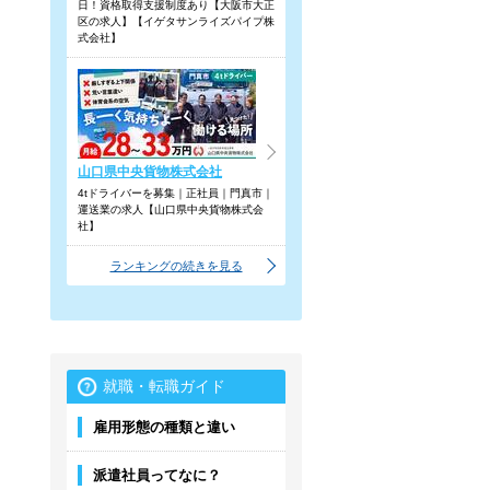
日！資格取得支援制度あり【大阪市大正
区の求人】【イゲタサンライズパイプ株
式会社】
山口県中央貨物株式会社
4tドライバーを募集｜正社員｜門真市｜
運送業の求人【山口県中央貨物株式会
社】
ランキングの続きを見る
就職・転職ガイド
雇用形態の種類と違い
派遣社員ってなに？