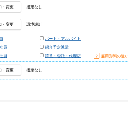
加・変更
指定なし
加・変更
環境設計
員
パート・アルバイト
社員
紹介予定派遣
社員
請負・委託・代理店
？
雇用形態の違
加・変更
指定なし