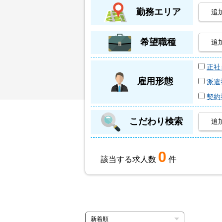
勤務エリア
追
希望職種
追
正社
雇用形態
派遣
契約
こだわり検索
追
0
該当する求人数
件