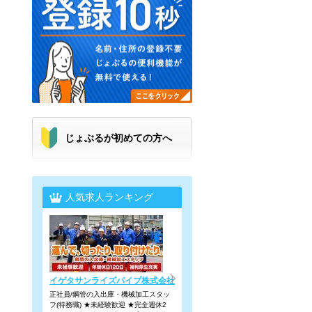
じょぶるが初めての方へ
人気求人ランキング
イゲタサンライズパイプ株式会社
正社員/鋼管の入出庫・機械加工スタッ
フ(特務職) ★未経験歓迎 ★完全週休2