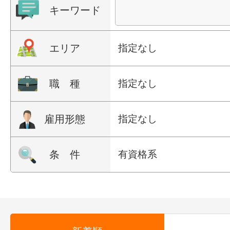
キーワード
エリア
指定なし
職 種
指定なし
雇用形態
指定なし
条 件
有資格系