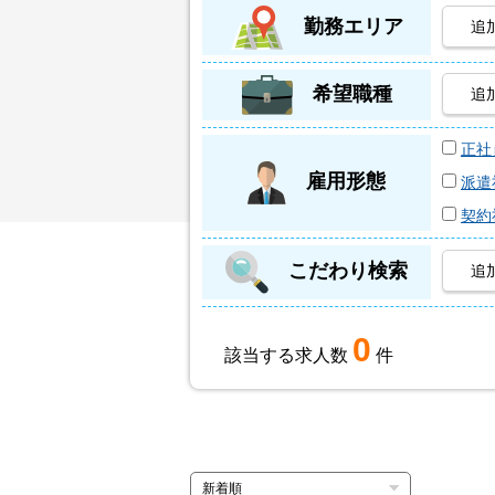
勤務エリア
追
希望職種
追
正社
雇用形態
派遣
契約
こだわり検索
追
0
該当する求人数
件