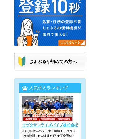
じょぶるが初めての方へ
人気求人ランキング
イゲタサンライズパイプ株式会社
正社員/鋼管の入出庫・機械加工スタッ
フ(特務職) ★未経験歓迎 ★完全週休2