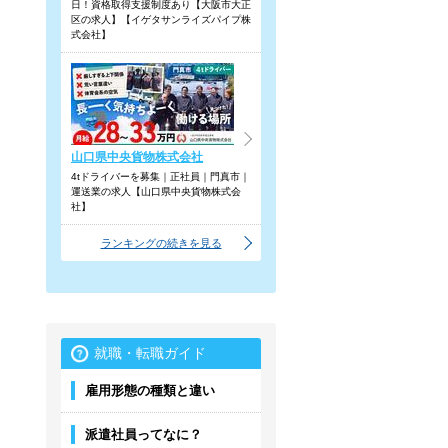
日！資格取得支援制度あり【大阪市大正
区の求人】【イゲタサンライズパイプ株
式会社】
山口県中央貨物株式会社
4tドライバーを募集｜正社員｜門真市｜
運送業の求人【山口県中央貨物株式会
社】
ランキングの続きを見る
就職・転職ガイド
雇用形態の種類と違い
派遣社員ってなに？