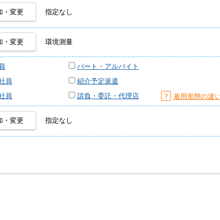
加・変更
指定なし
加・変更
環境測量
員
パート・アルバイト
社員
紹介予定派遣
社員
請負・委託・代理店
？
雇用形態の違
加・変更
指定なし