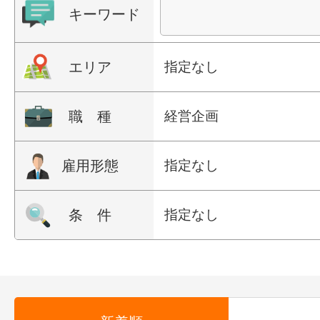
キーワード
エリア
指定なし
職 種
経営企画
雇用形態
指定なし
条 件
指定なし