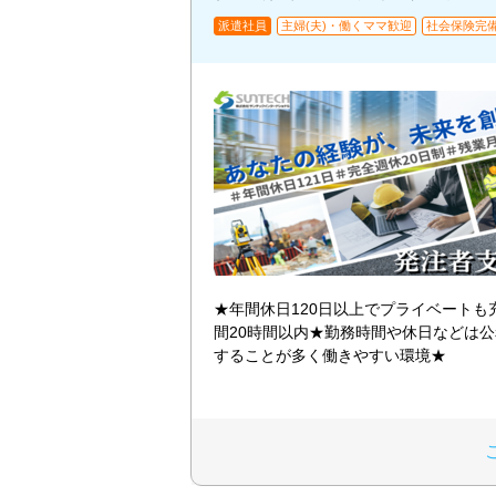
派遣社員
主婦(夫)・働くママ歓迎
社会保険完
★年間休日120日以上でプライベートも
間20時間以内★勤務時間や休日などは
することが多く働きやすい環境★