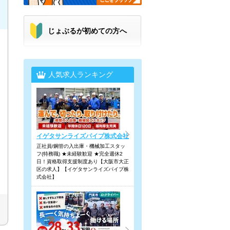
じょぶるが初めての方へ
人気求人ランキング
イゲタサンライズパイプ株式会社
正社員/鋼管の入出庫・機械加工スタッ
フ(特務職) ★未経験歓迎 ★完全週休2
日！資格取得支援制度あり【大阪市大正
区の求人】【イゲタサンライズパイプ株
式会社】