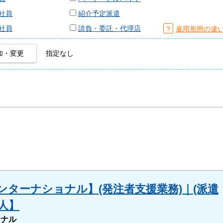
社員
紹介予定派遣
社員
請負・委託・代理店
？
雇用形態の違
加・変更
指定なし
ターナショナル】(発注者支援業務)｜(派遣
人】
ョナル