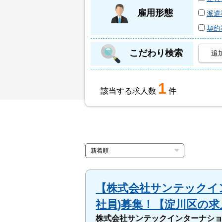
雇用形態
派遣
契約
こだわり検索
追
1
該当する求人数
件
【株式会社サンテックイン
社員)募集！【淀川区の求
株式会社サンテックインターナシ