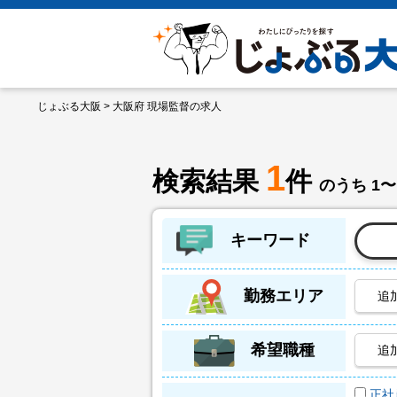
じょぶる大阪
> 大阪府 現場監督の求人
1
検索結果
件
のうち 1〜
キーワード
勤務エリア
追
希望職種
追
正社