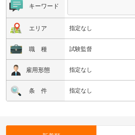
キーワード
エリア
指定なし
職 種
試験監督
雇用形態
指定なし
条 件
指定なし