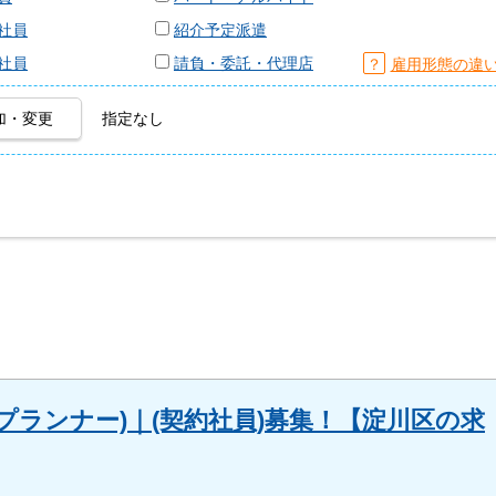
社員
紹介予定派遣
社員
請負・委託・代理店
？
雇用形態の違
加・変更
指定なし
プランナー)｜(契約社員)募集！【淀川区の求