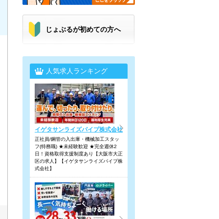
じょぶるが初めての方へ
人気求人ランキング
イゲタサンライズパイプ株式会社
正社員/鋼管の入出庫・機械加工スタッ
フ(特務職) ★未経験歓迎 ★完全週休2
日！資格取得支援制度あり【大阪市大正
区の求人】【イゲタサンライズパイプ株
式会社】