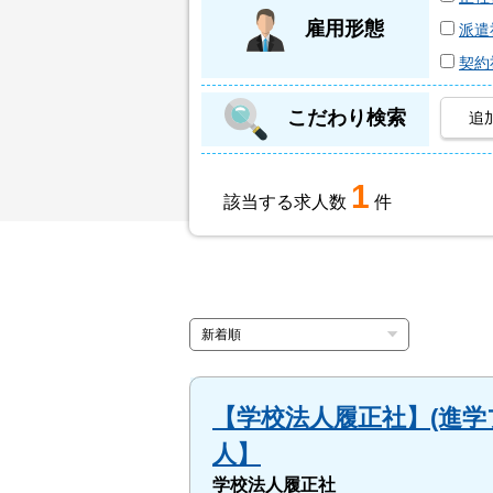
雇用形態
派遣
契約
こだわり検索
追
1
該当する求人数
件
【学校法人履正社】(進学
人】
学校法人履正社