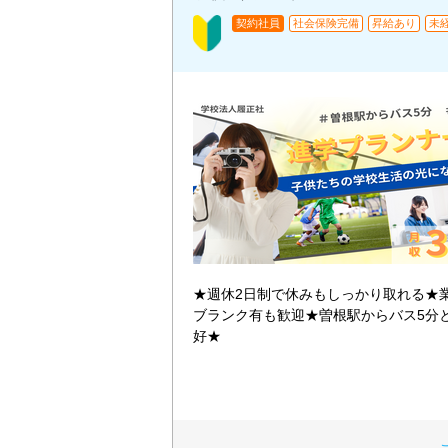
契約社員
社会保険完備
昇給あり
未
★週休2日制で休みもしっかり取れる★
ブランク有も歓迎★曽根駅からバス5分
好★