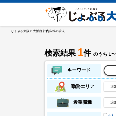
じょぶる大阪
> 大阪府 社内広報の求人
1
検索結果
件
のうち 1〜
キーワード
勤務エリア
追
希望職種
追
正社