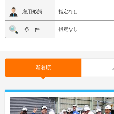
雇用形態
指定なし
条 件
指定なし
新着順