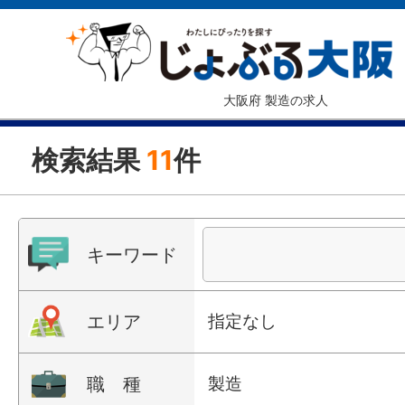
大阪府 製造の求人
検索結果
11
件
キーワード
エリア
指定なし
職 種
製造