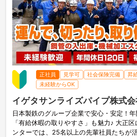
正社員
見学可
社会保険完備
昇
未経験からOK
イゲタサンライズパイプ株式会
日本製鉄のグループ企業で安心・安定！年間
「有給休暇の取りやすさ」も魅力♪ 大正
ンターでは、25名以上の先輩社員たちが