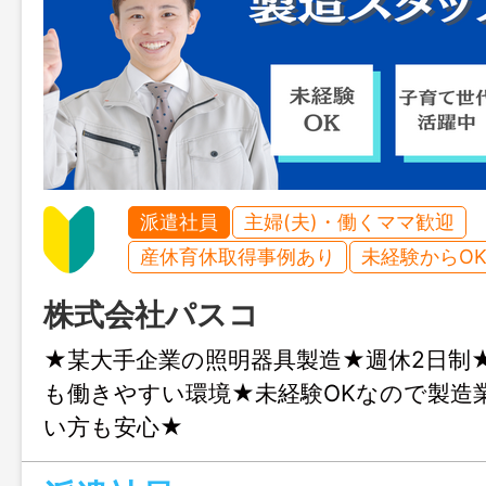
派遣社員
主婦(夫)・働くママ歓迎
産休育休取得事例あり
未経験からO
株式会社パスコ
★某大手企業の照明器具製造★週休2日制
も働きやすい環境★未経験OKなので製造
い方も安心★