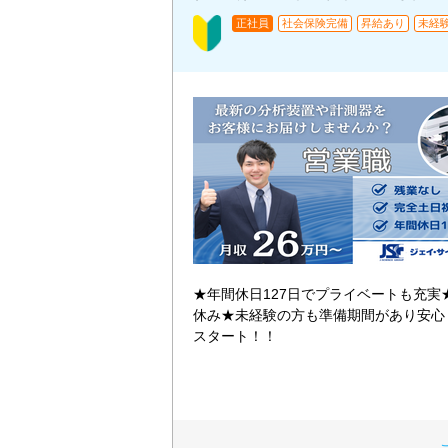
正社員
社会保険完備
昇給あり
未経
★年間休日127日でプライベートも充実
休み★未経験の方も準備期間があり安心
スタート！！