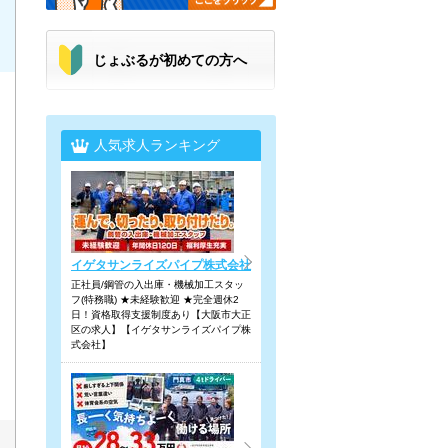
じょぶるが初めての方へ
人気求人ランキング
イゲタサンライズパイプ株式会社
正社員/鋼管の入出庫・機械加工スタッ
フ(特務職) ★未経験歓迎 ★完全週休2
日！資格取得支援制度あり【大阪市大正
区の求人】【イゲタサンライズパイプ株
式会社】