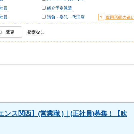
社員
紹介予定派遣
社員
請負・委託・代理店
？
雇用形態の違
加・変更
指定なし
ンス関西】(営業職 )｜(正社員)募集！【吹