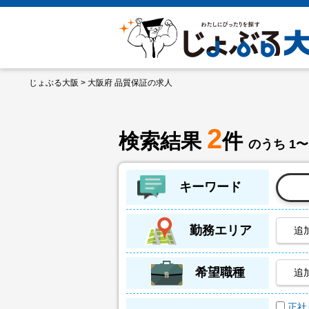
じょぶる大阪
> 大阪府 品質保証の求人
2
検索結果
件
のうち 1〜
キーワード
勤務エリア
追
希望職種
追
正社