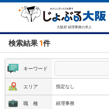
大阪府 経理事務の求人
検索結果
1
件
キーワード
エリア
指定なし
職 種
経理事務