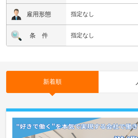
雇用形態
指定なし
条 件
指定なし
新着順