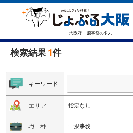
大阪府 一般事務の求人
検索結果
1
件
キーワード
エリア
指定なし
職 種
一般事務