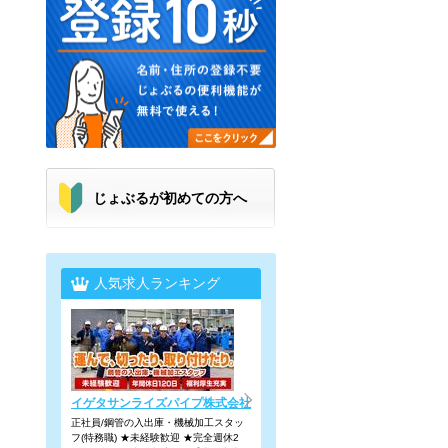
じょぶるが初めての方へ
人気求人ランキング
イゲタサンライズパイプ株式会社
正社員/鋼管の入出庫・機械加工スタッ
フ(特務職) ★未経験歓迎 ★完全週休2