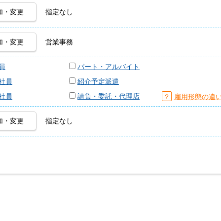
加・変更
指定なし
加・変更
営業事務
員
パート・アルバイト
社員
紹介予定派遣
社員
請負・委託・代理店
？
雇用形態の違
加・変更
指定なし