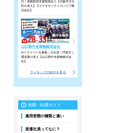
日！資格取得支援制度あり【大阪市大正
区の求人】【イゲタサンライズパイプ株
式会社】
山口県中央貨物株式会社
4tドライバーを募集｜正社員｜門真市｜
運送業の求人【山口県中央貨物株式会
社】
ランキングの続きを見る
就職・転職ガイド
雇用形態の種類と違い
派遣社員ってなに？