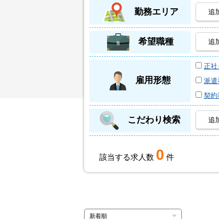
勤務エリア
追
希望職種
追
正社
雇用形態
派遣
契約
こだわり検索
追
0
該当する求人数
件