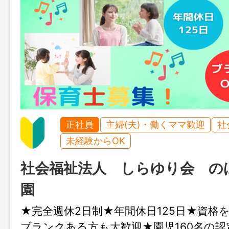
正社員
主婦(夫)・働くママ歓迎
社
未経験からOK
社会福祉法人 しらゆり会 の
園
★完全週休2日制★年間休日125日★資格
ブランクある方も大歓迎★園児160名の