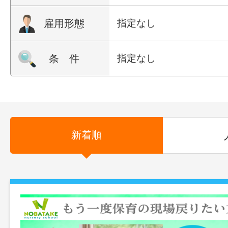
雇用形態
指定なし
条 件
指定なし
新着順