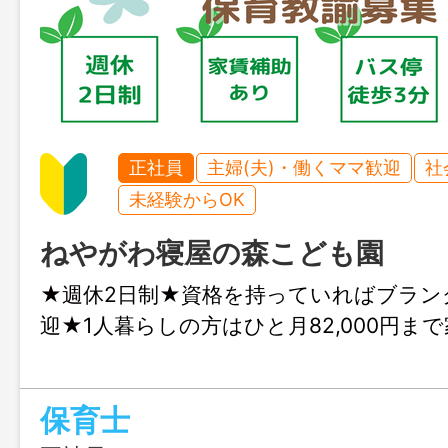
正社員
主婦(夫)・働くママ歓迎
社
未経験からOK
ねやがわ寝屋の森こども園
★週休2日制★資格を持っていればブラン
迎★1人暮らしの方はひと月82,000円ま
保育士