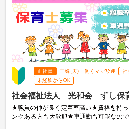
正社員
主婦(夫)・働くママ歓迎
社
未経験からOK
社会福祉法人 光和会 ずし保
★職員の仲が良く定着率高い★資格を持
ンクある方も大歓迎★車通勤も可能なので