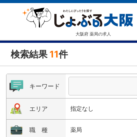
大阪府 薬局の求人
検索結果
11
件
キーワード
エリア
指定なし
職 種
薬局