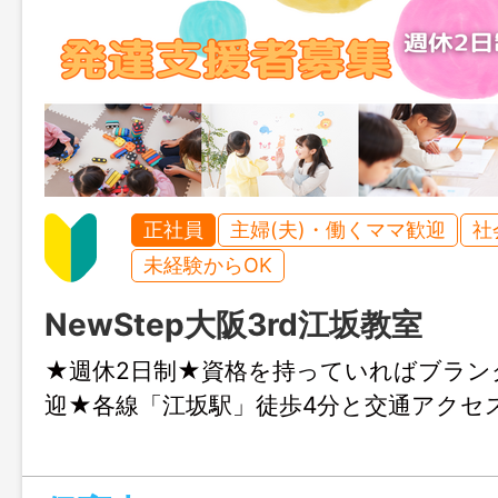
正社員
主婦(夫)・働くママ歓迎
社
未経験からOK
NewStep大阪3rd江坂教室
★週休2日制★資格を持っていればブラン
迎★各線「江坂駅」徒歩4分と交通アクセ