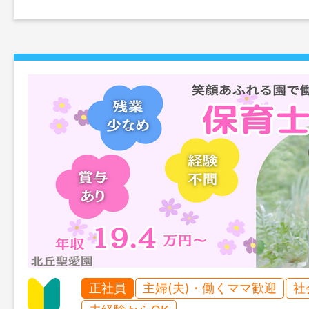
正社員
主婦(夫)・働くママ歓迎
社