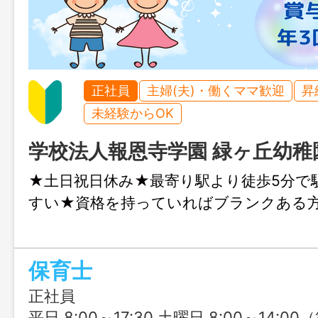
正社員
主婦(夫)・働くママ歓迎
昇
未経験からOK
学校法人報恩寺学園 緑ヶ丘幼稚
★土日祝日休み★最寄り駅より徒歩5分で
すい★資格を持っていればブランクある
保育士
正社員
平日 8:00～17:30 土曜日 8:00～14:00（第3土曜日のみ保育あり） 