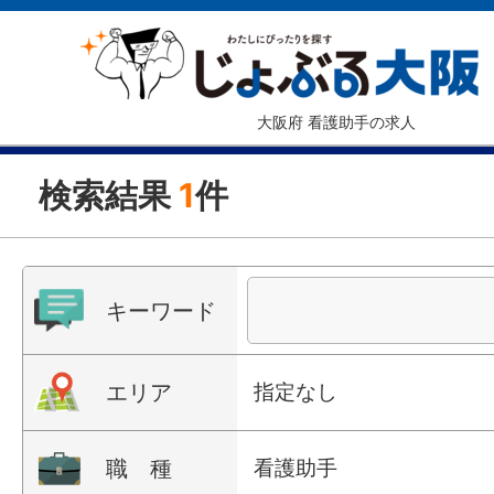
大阪府 看護助手の求人
検索結果
1
件
キーワード
エリア
指定なし
職 種
看護助手