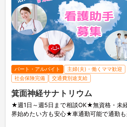
パート・アルバイト
主婦(夫)・働くママ歓迎
社会保険完備
交通費別途支給
箕面神経サナトリウム
★週1日～週5日まで相談OK★無資格・未
界始めたい方も安心★車通勤可能で通勤も