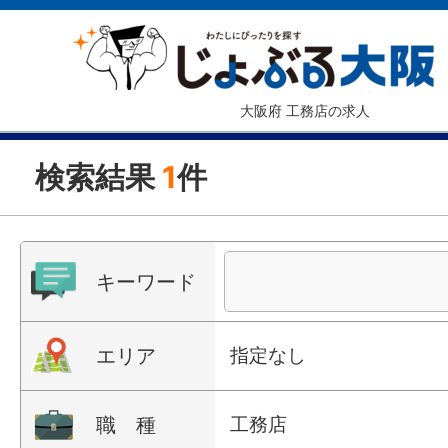
大阪府 工務店の求人
検索結果
1
件
キーワード
エリア
指定なし
職 種
工務店