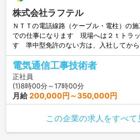
株式会社ラフテル
ＮＴＴの電話線路（ケーブル・電柱）の施
での仕事になります 現場へは２ｔトラ
す 準中型免許のない方は、入社してか
きます （取得支援制度あり） 空調服支
電気通信工事技術者
服貸与 ※丁寧にご指導いたします 奨
度あり 【変更範囲：変更なし】
正社員
(1)8時00分～17時00分
月給
200,000円～350,000円
この企業の求人をすべて