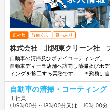
正社員
昇給あり
賞与あり
株式会社 北関東クリーン社 
自動車の清掃及びボデイコーティング。 
自動車ディーラ店舗へ訪問し清掃及びボ
ィングを施工する業務です。 ＊勤務は自
直帰を基本とし、自宅地域近隣の業務が 
兵庫県・大阪府・京都府・滋賀県・奈良県
の仕事もあります。） ＊業務に必要な資
正社員
を搭載した車両を貸与し作業服・ 燃料費
(1)9時00分～18時00分又は 10時 00分 ～ 19時 