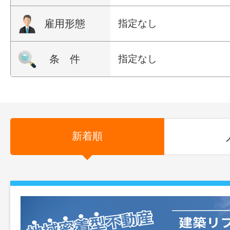
雇用形態
指定なし
条 件
指定なし
新着順