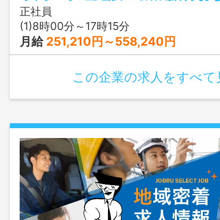
道施設や水処理施設などで、 インフラ
正社員
す。 変更範囲：変更なし
(1)8時00分～17時15分
月給
251,210円～558,240円
この企業の求人をすべて