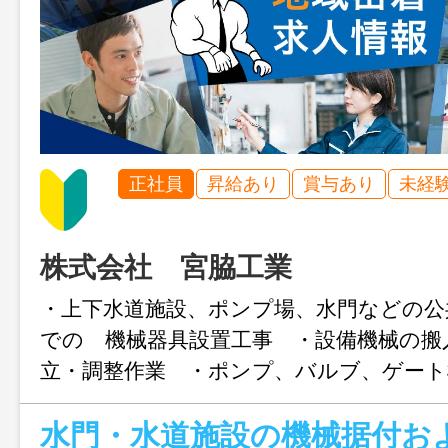
正社員
昇給あり
賞与あり
未経
株式会社 宮脇工業
・上下水道施設、ポンプ場、水門などの公
での 機械器具設置工事 ・設備機械の搬
立・調整作業 ・ポンプ、バルブ、ゲート
および整備 ・機設設備の配管工事やメン
業 ・その他関連業務全般 現場は主に