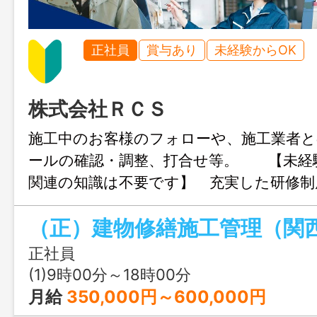
正社員
賞与あり
未経験からOK
株式会社ＲＣＳ
施工中のお客様のフォローや、施工業者
ールの確認・調整、打合せ等。 【未経
関連の知識は不要です】 充実した研修制
す。 未経験の方でもご興味があれば先
（正）建物修繕施工管理（関
い。 変更範囲：会社の定める業務
接時にお伝え
正社員
(1)9時00分～18時00分
月給
350,000円～600,000円