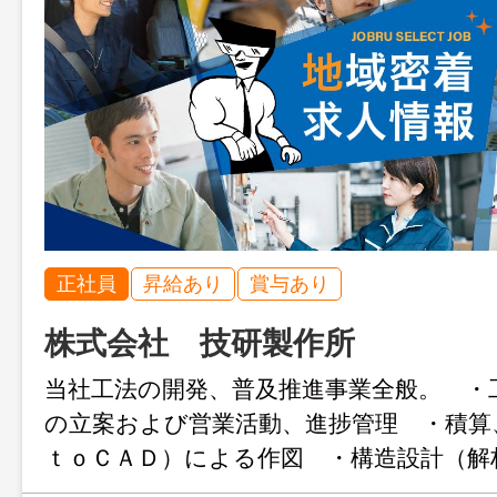
正社員
昇給あり
賞与あり
株式会社 技研製作所
当社工法の開発、普及推進事業全般。 ・
の立案および営業活動、進捗管理 ・積算
ｔｏＣＡＤ）による作図 ・構造設計（
設（土木、建築）関係の研究開発、計画、