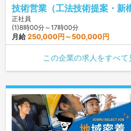
理、営 業等の業務経験者 ・技術士（建
土木施工管理技士等の資格保有者が望 ま
正社員
は、土木系の学校（高専以上）を卒業後、
(1)8時00分～17時00分
も 応募可 ※業務で社用車の運転あり
月給
250,000円～500,000円
この企業の求人をすべて