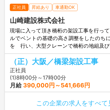
正社員
昇給あり
車通勤OK
山崎建設株式会社
現場に入って頂き橋桁の架設工事を行っ
ルでベントの基礎の高さ調整をしたのち
を 行い、大型クレーンで橋桁の地組及び
場の組立 及びボルトの本締めを行った
（正）大阪／橋梁架設工事 
ントの解体作業を して頂きます 資材の
画・架設計画などの作業を行って頂きます
正社員
人個人のスキル評価表があり、ポイント
(1)8時00分～17時00分
るので、社員１人１人のスキルを会社と社
月給
390,000円～541,666円
き、ポイントにより昇給するシステム
勤続年数ではなくスキルによって高収入
この企業の求人をすべて
す 【変更範囲：変更なし】