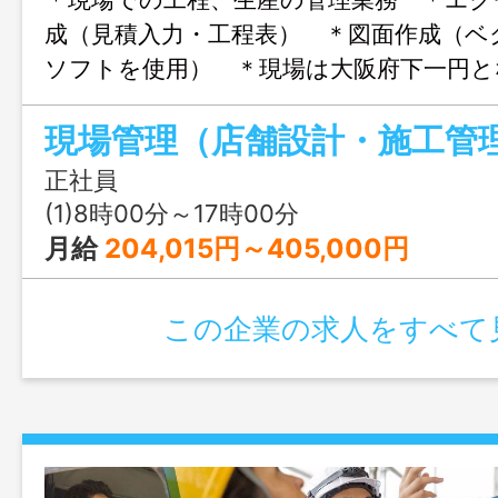
成（見積入力・工程表） ＊図面作成（ベ
ソフトを使用） ＊現場は大阪府下一円と
の他付随する業務となります。 ※
現場管理（店舗設計・施工管
更なし
正社員
(1)8時00分～17時00分
月給
204,015円～405,000円
この企業の求人をすべて