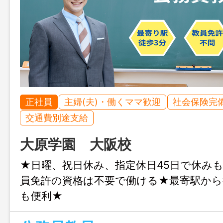
正社員
主婦(夫)・働くママ歓迎
社会保険完
交通費別途支給
大原学園 大阪校
★日曜、祝日休み、指定休日45日で休み
員免許の資格は不要で働ける★最寄駅から
も便利★