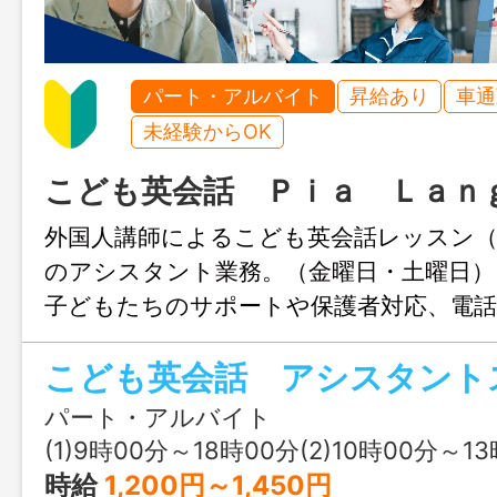
パート・アルバイト
昇給あり
車通
未経験からOK
こども英会話 Ｐｉａ Ｌａｎ
外国人講師によるこども英会話レッスン（
のアシスタント業務。（金曜日・土曜日）
子どもたちのサポートや保護者対応、電
問い合わせ対応。 出席管理や月謝管理、
成補助、イベント準備、ＳＮＳ更新など教
事務業務。（火曜日～金曜日） ＊曜
パート・アルバイト
＊英語や子どもが好きな方歓迎。 未経験
(1)9時00分～18時00分(2)10時00分～13時00分(3)16時00分～20時45分又は 14時 00
研修を行いますので安心してご応募くだ
時給
1,200円～1,450円