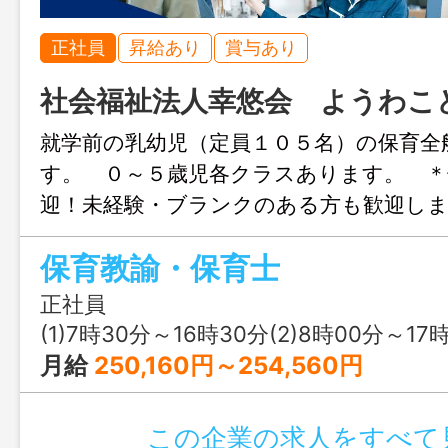
正社員
昇給あり
賞与あり
社会福祉法人幸悠会 ようわこ
就学前の乳幼児（定員１０５名）の保育全
す。 ０～５歳児各クラスあります。 ＊
迎！未経験・ブランクのある方も歓迎し
休暇消化率１００％ 変更範囲：変更
保育教諭・保育士
正社員
(1)7時30分～16時30分(2)8時00分～17時00分(3)10時00分～19時00分又は 7時 30
月給
250,160円～254,560円
この企業の求人をすべて