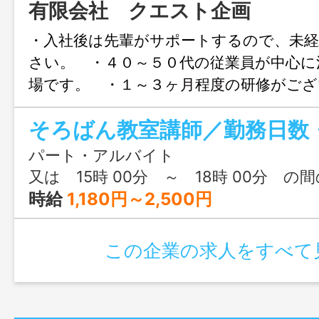
有限会社 クエスト企画
・入社後は先輩がサポートするので、未経
さい。 ・４０～５０代の従業員が中心に
場です。 ・１～３ヶ月程度の研修がござ
徒数は３０人程度です。 ●キッズ珠算
生向けのそろばん教室の時間講師 （メ
講師） 【変更範囲：会社の指定する業
パート・アルバイト
又は 15時 00分 ～ 18時 00分 の
時給
1,180円～2,500円
この企業の求人をすべて