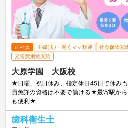
正社員
主婦(夫)・働くママ歓迎
社会保険完
交通費別途支給
大原学園 大阪校
★日曜、祝日休み、指定休日45日で休み
員免許の資格は不要で働ける★最寄駅から
も便利★
歯科衛生士