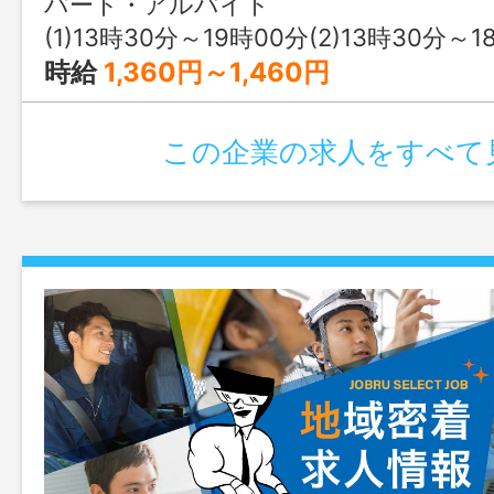
パート・アルバイト
の支援もしていただきます。 ★子ども
(1)13時30分～19時00分(2)13時30分～18時30分(3)13時00分～19時00分又は 8時 0
じる、やりがいのあるお仕事です♪ ★週
時給
1,360円～1,460円
方 ★簡単なパソコン操作のできる方。 
更なし】
この企業の求人をすべて