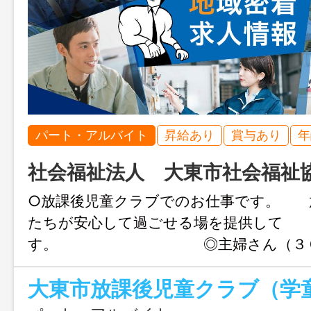
パート・アルバイト
昇給あり
賞与あり
年
社会福祉法人 大東市社会福祉
○放課後児童クラブでのお仕事です。 
たちが安心して過ごせる場を提供して 
す。 ◎主婦さん（３０代
５０代が活躍中！） ★勉強を教えたり
子どもたちが安心して 過ごせるよう見
トするお仕事です。 ★室内だけでなく