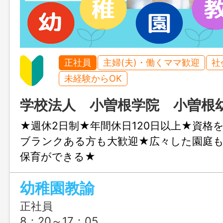
正社員
主婦(夫)・働くママ歓迎
社
未経験からOK
学校法人 小曽根学院 小曽根
★週休2日制★年間休日120日以上★資格
ブランクある方も大歓迎★広々した園庭
保育ができる★
幼稚園教諭
正社員
8：20～17：05