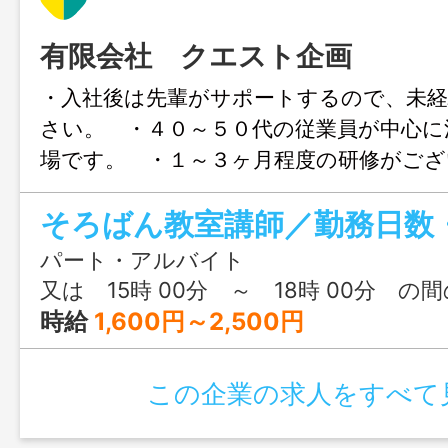
有限会社 クエスト企画
・入社後は先輩がサポートするので、未経
さい。 ・４０～５０代の従業員が中心に
場です。 ・１～３ヶ月程度の研修がござ
徒数は３０人程度です。 ●キッズ珠算
生向けのそろばん教室の時間講師 （メ
講師） 【変更範囲：会社の指定する業
パート・アルバイト
又は 15時 00分 ～ 18時 00分 の
時給
1,600円～2,500円
この企業の求人をすべて