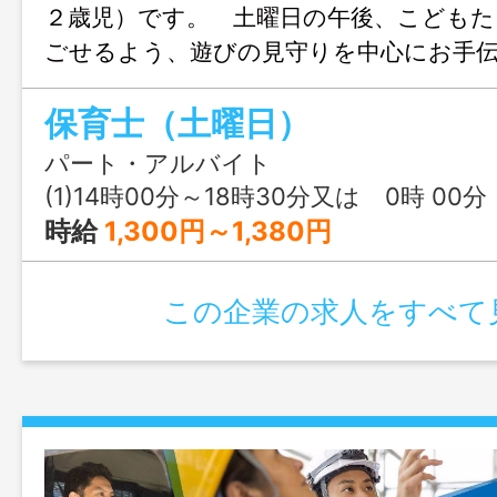
２歳児）です。 土曜日の午後、こどもた
ごせるよう、遊びの見守りを中心にお手
だける方を募集しています。 少人数の
保育士（土曜日）
りとゆったり関われる環境です。 主な
見守り・おやつ準備の補助・簡単な片付け
パート・アルバイト
ない内容です。 ＊未経験・ブランクの
(1)14時00分～18時30分又は 0時 00
迎 【変更範囲：変更なし】
時給
1,300円～1,380円
この企業の求人をすべて