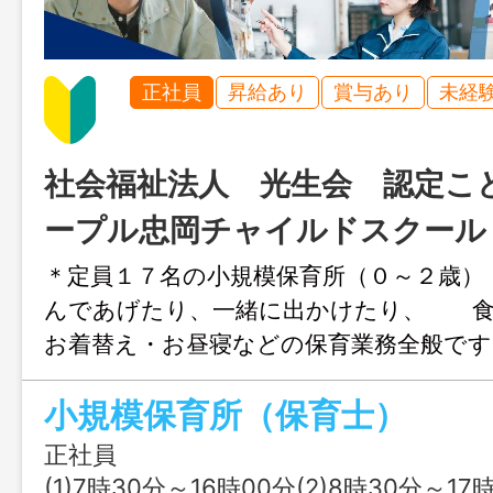
正社員
昇給あり
賞与あり
未経
社会福祉法人 光生会 認定こ
ープル忠岡チャイルドスクール
＊定員１７名の小規模保育所（０～２歳
んであげたり、一緒に出かけたり、 食
お着替え・お昼寝などの保育業務全般で
達の成長を間近で感じながら、一緒に魅
小規模保育所（保育士）
くっていきましょう。 ※ブランクのあ
で未経験の方も大丈夫！ ・～ 急募 
正社員
囲：変更なし】
(1)7時30分～16時00分(2)8時30分～17時00分(3)