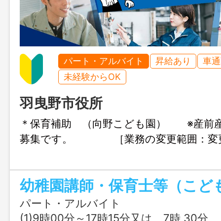
パート・アルバイト
昇給あり
車通
未経験からOK
羽曳野市役所
＊保育補助 （向野こども園） ※産前
募集です。 ［業務の変更範囲：変
パート・アルバイト
(1)9時00分～17時15分又は 7時 30分 ～ 19時 