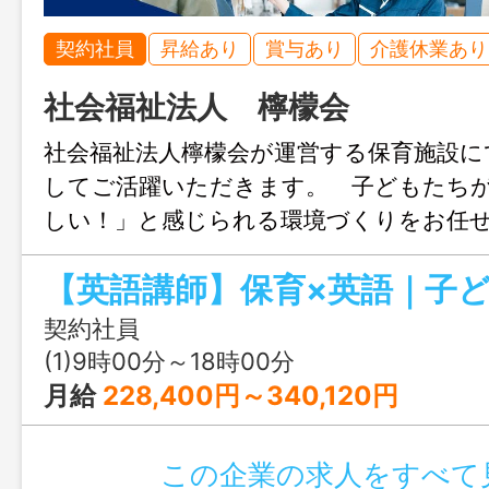
契約社員
昇給あり
賞与あり
介護休業あり
社会福祉法人 檸檬会
社会福祉法人檸檬会が運営する保育施設に
してご活躍いただきます。 子どもたち
しい！」と感じられる環境づくりをお任
具体的には＞ ・英語レッスンの実施（保
ブ等） ・年齢に応じた英語プログラムの
保育補助業務（子どもたちの見守り・生活
契約社員
等） ・各施設スタッフとの連携 ※滋賀
(1)9時00分～18時00分
リアの各施設を巡回していただきます 
月給
228,400円～340,120円
人の定める業務
この企業の求人をすべて