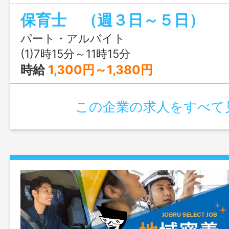
す。 お任せするのは、遊びの見守り・
保育士 （週３日～５日）
れてのお散歩・給食の準備の補助など、
プルなお仕事です。未経験の方やブラン
パート・アルバイト
すぐに慣れていただけます。 職員同士
(1)7時15分～11時15分
く、困ったときはすぐに相談できる安心
時給
1,300円～1,380円
「午前中だけ働きたい」「短時間で無理な
「家庭的な園でこどもと関わりたい」そ
この企業の求人をすべて
たりの職場です。 残業や持ち帰り仕事は
やプライベートとの両立もできます。 
更なし