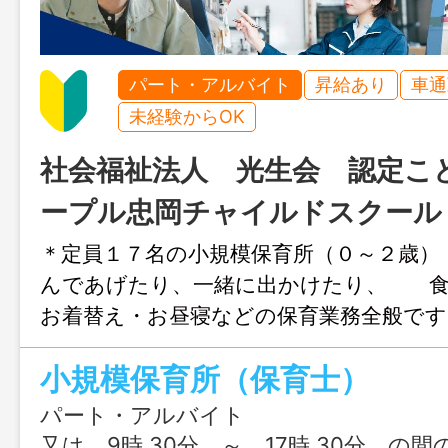
パート・アルバイト
昇給あり
車通
未経験からOK
社会福祉法人 光生会 認定こ
ープル忠岡チャイルドスクール
＊定員１７名の小規模保育所（０～２歳
んであげたり、一緒に出かけたり、 食
お着替え・お昼寝などの保育業務全般で
達の成長を間近で感じながら、一緒に魅
小規模保育所（保育士）
くっていきましょう。 ※ブランクのあ
で未経験の方も大丈夫！ 皆で支え合い
パート・アルバイト
す！ 【変更範囲：変更なし】
又は 9時 30分 ～ 17時 30分 の間