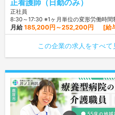
正看護師（日勤のみ）
ニングなど研修制度も整っており、精神
安心してスタートできます。
正社員
8:30～17:30 ※1ヶ月単位の変形労働時間
月給
185,200円～252,200円 [給与の内訳] 基本給：179,000円～246,000円 ベースアップ手当：6
この企業の求人をすべて