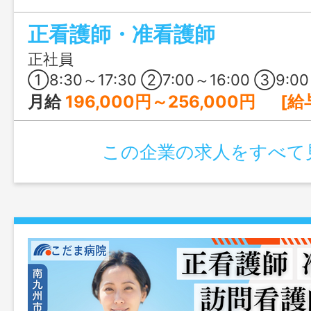
え、残業も少なく働きやすい環境が整っ
正看護師・准看護師
した医療法人で、長く安心してキャリア
です。
正社員
①8:30～17:30 ②7:00～16:00 ③9:00～18:30の間の8時間程度 ④17:00～翌9:00 ※日勤は①を基本に早出・遅出シフトあり ※④の夜勤は、月4～5回程度 ※1ヶ⽉単位の変形労働時間制 ※所定の労働日・休日
月給
196,000円～256,000円 [給与の内訳] 基本給：190,000円～250,000円 ベースアップ手当：6,
この企業の求人をすべて