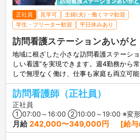
正社員
見学可
主婦(夫)・働くママ歓迎
学生・フリーター歓迎
平日休みあり
訪問看護ステーションあいがと
地域に根ざした小さな訪問看護ステーショ
しい看護”を実現できます。週4勤務から
しで無理なく働け、仕事も家庭も両立可能
を積みながらステップアップもできる環
訪問看護師（正社員）
ト・アルバイトも同時募集中！
正社員
①07:00～16:00 ②10:00～19:00 ※変形労働時間制（1ヶ月単位で設定） ※上記は勤務の一例です。利用者の状況に合わせて、月1
月給
242,000〜349,000円 [給与の内訳] 基本給：192,000〜289,000円 資格手当：40,000円 