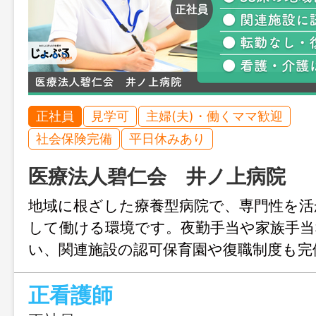
正社員
見学可
主婦(夫)・働くママ歓迎
社会保険完備
平日休みあり
医療法人碧仁会 井ノ上病院
地域に根ざした療養型病院で、専門性を活
して働ける環境です。夜勤手当や家族手当
い、関連施設の認可保育園や復職制度も完
ージが変わっても続けやすく、腰を据え
正看護師
い方におすすめです。