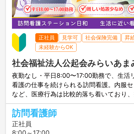
正社員
見学可
社会保険完備
昇
未経験からOK
社会福祉法人公起会みらいあま
夜勤なし・平日8:00〜17:00勤務で、生
看護の仕事を続けられる訪問看護。内服セ
など、医療行為は比較的落ち着いており、
ただしさは少なめ。精神科6〜7割、介護3
訪問看護師
構成で、一人ひとりとじっくり関係を築
す。同行期間をしっかり設けたOJT体制
正社員
が初めての方も安心してスタートできる
8:00～17:00