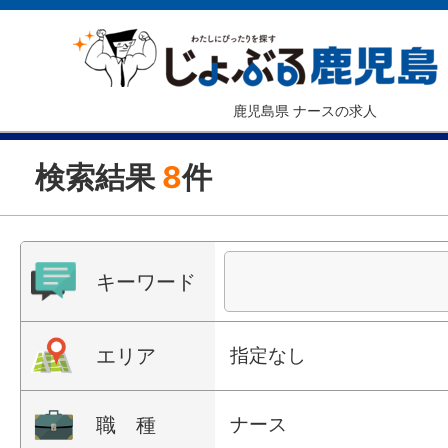
鹿児島県 ナースの求人
検索結果
8
件
キーワード
エリア
指定なし
職 種
ナース