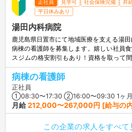
正社員
見学可
社会保険完備
昇
平日休みあり
湯田内科病院
鹿児島県日置市にて地域医療を支える湯田
病棟の看護師を募集します。嬉しい社員
スジムの格安割引もあり！資格を取って
ランクがある方でも仕事を覚えやすい制
病棟の看護師
ます。
正社員
①08:30〜17:30 ②16:00〜09:30 1ヶ月単位の変形労働時間制 ①②
月給
212,000〜267,000円 [給与の内訳] 基本給：185,000～240,000円 技能手当
この企業の求人をすべて