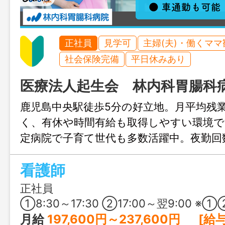
正社員
見学可
主婦(夫)・働くママ
社会保険完備
平日休みあり
医療法人起生会 林内科胃腸科
鹿児島中央駅徒歩5分の好立地。月平均残
く、有休や時間有給も取得しやすい環境
定病院で子育て世代も多数活躍中。夜勤回
で、福利厚生も充実。無理なく長く働ける
看護師
正社員
①8:30～17:30 ②17:00～翌9:00 ※①②のシフト制 ※夜勤の回数は相談に応じ
月給
197,600円～237,600円 [給与の内訳] 基本給：180,000円～220,000円 ヘルスケア手当：