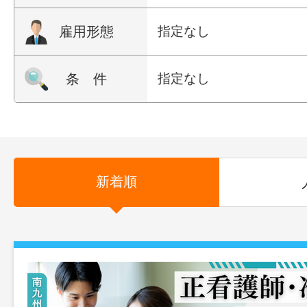
雇用形態
指定なし
条 件
指定なし
新着順