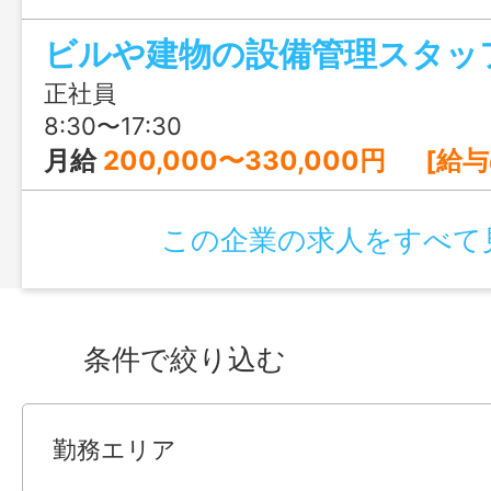
係、空調、また消防設備点検や害虫駆除な
ビルや建物の設備管理スタッ
分野で色々なことを追求していくのが好
メ！官公庁案件なども多い安定した基盤の
正社員
8:30〜17:30
月給
200,000〜330,000円 [給与の内訳] 基本給：140,000～160,000円 現
この企業の求人をすべて
条件で絞り込む
勤務エリア