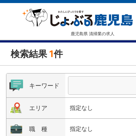
鹿児島県 清掃業の求人
検索結果
1
件
キーワード
エリア
指定なし
職 種
指定なし