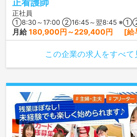
正看護師
い方におすすめです。
正社員
①8:30～17:00 ②16:45～翌8:45 ※①②の交替制 ※夜勤勤務の②は月4回程度 
月給
180,900円～229,400円 [給与の内訳] 基本給：165,900円～21
この企業の求人をすべて