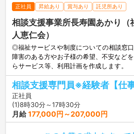
正社員
昇給あり
賞与あり
託児所あり
相談支援事業所長寿園あかり（
人恵仁会）
◎福祉サービスや制度についての相談窓口
障害のある方やお子様の希望、不安など
らサービス等、利用計画を作成します。 
確認を行います。 【仕事と子育てを両
人】 お子様の急な
や学校行事等のお休みに柔軟に対応いた
正社員
(1)8時30分～17時30分
変更範囲：会社の定める業務
月給
177,000円～207,000円