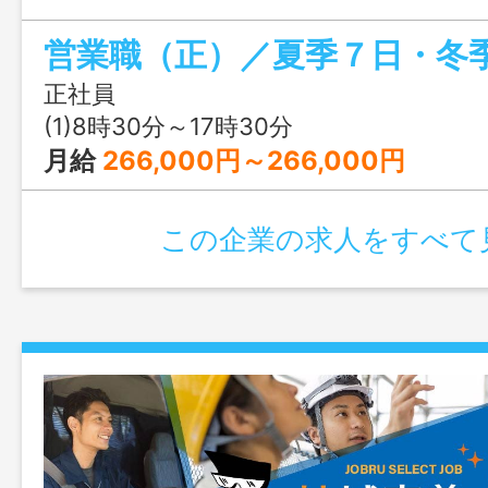
様の紹介も期待できます ＊２０代～５０
中。社員定着率も良好です ＊入社後は新
り、未経験の方でもしっかり知識を 身
正社員
ができ、フォロー体制も整っています 
(1)8時30分～17時30分
先輩との現場同行から始まり、自信がつ
月給
266,000円～266,000円
お教えいたします（設備・リフォーム・
※月額給与：歩合給含め３５万～４５万の
この企業の求人をすべて
です。 ※職場見学可能！ 「業務の変更
める業務」