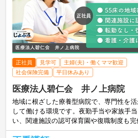
正社員
見学可
主婦(夫)・働くママ歓迎
社会保険完備
平日休みあり
医療法人碧仁会 井ノ上病院
地域に根ざした療養型病院で、専門性を活
して働ける環境です。夜勤手当や家族手当
い、関連施設の認可保育園や復職制度も完
ージが変わっても続けやすく、腰を据え