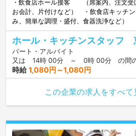
・飲食店ホール接客 （席案内、注文受
お会計、片付けなど） ・飲食店キッチ
み、簡単な調理・盛付、食器洗浄など）
助のいずれかをメインで担当していただ
てもう一方のお手伝いもお願いいたします
ただいたお客様がくつろぎ楽しめ、また
パート・アルバイト
けるようなおもてなしを心掛けています。
又は 14時 00分 ～ 0時 00分 の間
ダーなどＤＸ化で利便性向上や効率化を図
時給
1,080円～1,080円
す ・変更範囲：変更なし
この企業の求人をすべて