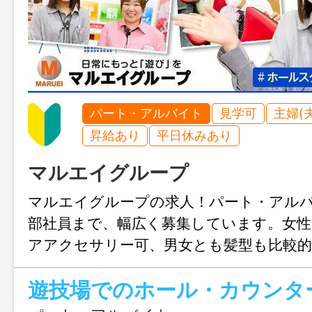
パート・アルバイト
見学可
主婦(
昇給あり
平日休みあり
マルエイグループ
マルエイグループの求人！パート・アル
部社員まで、幅広く募集しています。女
アアクセサリー可、男女とも髪型も比較
も楽しめます！まずは、ご希望の働き方
遊技場でのホール・カウンタ
さい♪