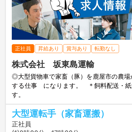
正社員
昇給あり
賞与あり
転勤なし
株式会社 坂東島運輸
◎大型貨物車で家畜（豚）を鹿屋市の農場
する仕事 になります。 ＊飼料配送・紙
す
＊たまに早出がありま
大型運転手（家畜運搬）
★ ☆ 急 募 求 人 ★ ☆ 変更
正社員
める業務