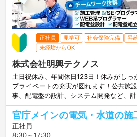
正社員
見学可
社会保険完備
昇
未経験からOK
株式会社明興テクノス
土日祝休み、年間休日123日！休みがし
プライベートの充実が図れます！公共施設
事、配電盤の設計、システム開発など、計
を一貫して行っているので様々な分野の
おかつ仕事がしやすいのが魅力です！
正社員
8:30～17:30