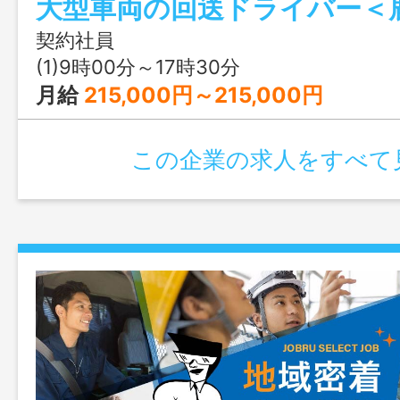
大型車両の回送ドライバー＜
お仕事Ｎｏ．４３０１６００１契１
契約社員
(1)9時00分～17時30分
月給
215,000円～215,000円
この企業の求人をすべて