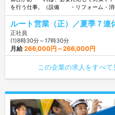
を行う仕事。（設備 ・リフォーム・消
方でも十分できる仕事です。 ※工事は
員が行います ＊２０代～５０代の社員活
率も良好です ＊入社後は新入社員研修
正社員
の方でもしっかり知識を 身に付けるこ
(1)8時30分～17時30分
ォロー体制も整っています ＊研修後、上
月給
266,000円～266,000円
場同行から始まり、自信がつくまで 丁
します（設備・リフォーム・消毒等の提
この企業の求人をすべて
与：歩合給含め３５万～４５万の支給も
※職場見学可能！＊男女問わず歓迎！ 「
囲：会社が定める業務」