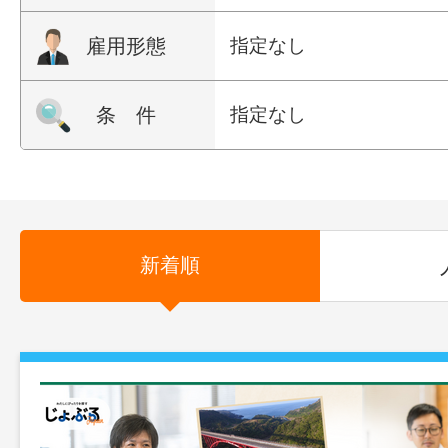
雇用形態
指定なし
条 件
指定なし
新着順