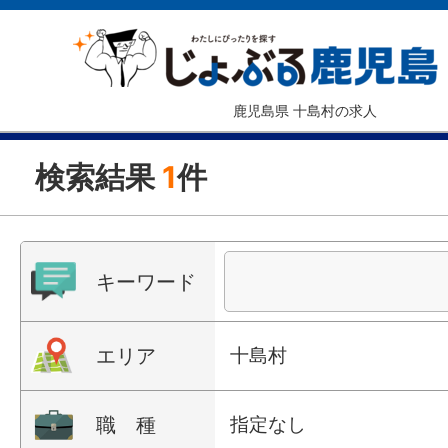
鹿児島県 十島村の求人
検索結果
1
件
キーワード
エリア
十島村
職 種
指定なし