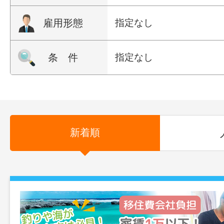
雇用形態
指定なし
条 件
指定なし
新着順