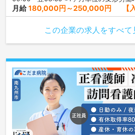
月給
180,000円～250,000円 【入社1年目のモデル】 通勤距離：片道5～9キロ圏内 家族：妻、子ども2人 残業：21時間（シフト上、月約1回分の出勤が休日出勤として換算） 深夜時間：33時間 の場合 基本給：195,000円 職能給：5,000円 通勤手当：4,000円
この企業の求人をすべて