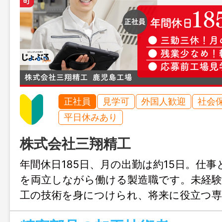
正社員
見学可
外国人歓迎
社会
平日休みあり
株式会社三翔精工
年間休日185日、月の出勤は約15日。仕
を両立しながら働ける製造職です。未経験
工の技術を身につけられ、将来に役立つ
可能。転勤なしで霧島市に腰を据えて働け