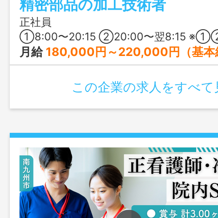
精密部品の加工技術者
当や退職金制度など福利厚生も充実してい
正社員
①8:00〜20:15 ②20:00〜翌8:15 ※①②のシフト勤務（三勤三休） ※もしくは①のみのシフト勤務 ※週平均40
月給
180,000円～220,000円（基
この企業の求人をすべて