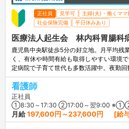
正社員
見学可
主婦(夫)・働くママ
社会保険完備
平日休みあり
医療法人起生会 林内科胃腸科
鹿児島中央駅徒歩5分の好立地。月平均残
く、有休や時間有給も取得しやすい環境
定病院で子育て世代も多数活躍中。夜勤回
で、福利厚生も充実。無理なく長く働ける
看護師
正社員
①8:30～17:30 ②17:00～翌9:00 ※①②のシフト制 ※夜勤の回数は相談に応じ
月給
197,600円～237,600円 [給与の内訳] 基本給：180,000円～220,000円 ヘルスケア手当：