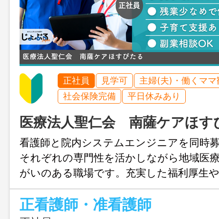
正社員
見学可
主婦(夫)・働くママ
社会保険完備
平日休みあり
医療法人聖仁会 南薩ケアほす
看護師と院内システムエンジニアを同時募
それぞれの専門性を活かしながら地域医
がいのある職場です。充実した福利厚生や
え、残業も少なく働きやすい環境が整っ
正看護師・准看護師
した医療法人で、長く安心してキャリア
です。