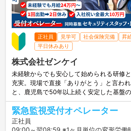
正社員
見学可
社会保険完備
昇
平日休みあり
株式会社ゼンケイ
未経験からでも安心して始められる研修と
充実。現場で直接「ありがとう」と言わ
と、鹿児島で50年以上続く安定した基盤
ホームな雰囲気と充実の福利厚生で、長く
緊急監視受付オペレーター
っています！さらに今なら最大10万円の
り！
正社員
09:00～翌08:59 ※1ヶ月単位の変形労