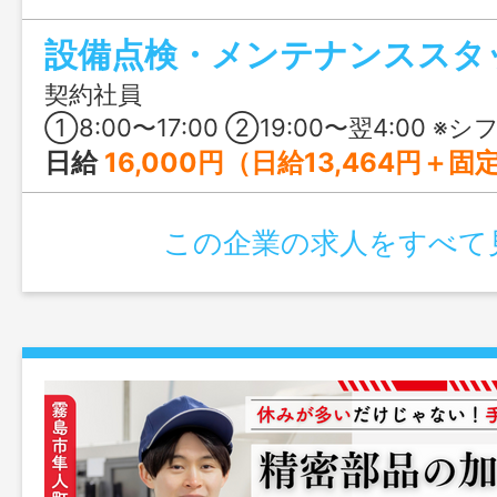
馬毛島での勤務ですが、寮完備・帰省手当
設備点検・メンテナンススタ
のサポートもあり、期間を決めて集中し
もおすすめです。
契約社員
①8:00〜17:00 ②19:00〜翌4:00 ※シフト制 ※1日の就業時間は1時間2分24秒の時間外労働を含む ※②は月5〜6日
日給
16,000円（日給13,464円＋固定残業代2,536円（1時間2分24秒分）） 【月給換算（25日で算出）】 基本給：336,600円 固定
この企業の求人をすべて