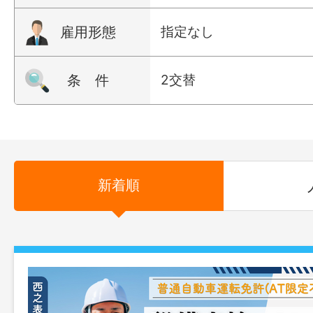
雇用形態
指定なし
条 件
2交替
新着順