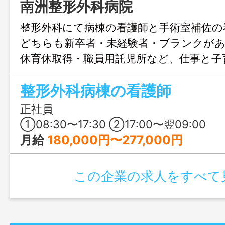
南洲整形外科病院
整形外科にて病棟の看護師と手術室補佐の
どちらも新卒者・未経験者・ブランクがあ
休育休取得・職員用託児所など、仕事と子
るよう、スタッフをサポートしております
整形外科病棟の看護師
ターン者も大歓迎！自然たっぷりで過ご
ちき串木野市で、仕事もプライベートも
正社員
せんか？
①08:30〜17:30 ②17:00〜翌09:00
月給
180,000円〜277,000円
この企業の求人をすべて