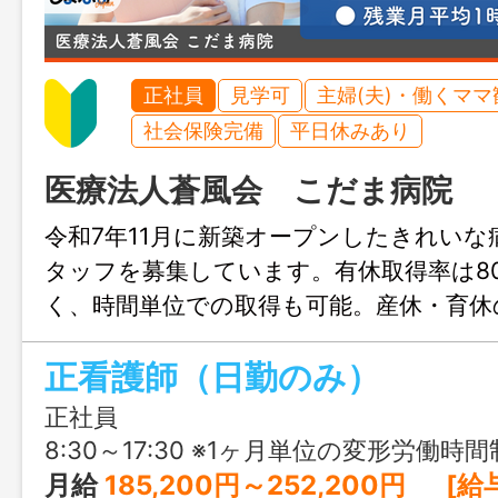
正社員
見学可
主婦(夫)・働くママ
社会保険完備
平日休みあり
医療法人蒼風会 こだま病院
令和7年11月に新築オープンしたきれいな
タッフを募集しています。有休取得率は8
く、時間単位での取得も可能。産休・育休
り、子育て世代も働きやすい環境です。教
正看護師（日勤のみ）
ニングなど研修制度も整っており、精神
安心してスタートできます。
正社員
8:30～17:30 ※1ヶ月単位の変形労働時間
月給
185,200円～252,200円 [給与の内訳] 基本給：179,000円～246,000円 ベースアップ手当：6