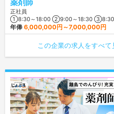
薬剤師
す。
正社員
①8:30～18:00 ②9:00～18:30 ③8:30～13:30（土曜日） ④9:00～17
年俸
6,000,000円～7,000,000円 [月給換算] 基本給：460,000円～523,334円 固定残業代：40,000円～60,00
この企業の求人をすべて