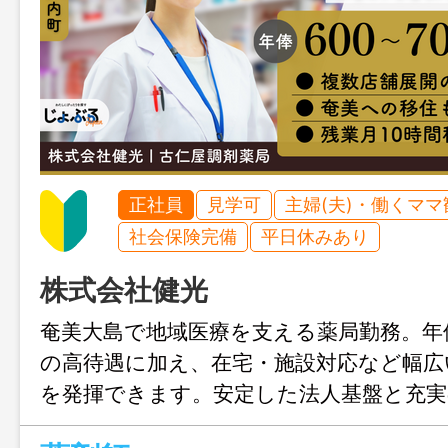
正社員
見学可
主婦(夫)・働くママ
社会保険完備
平日休みあり
株式会社健光
奄美大島で地域医療を支える薬局勤務。年俸
の高待遇に加え、在宅・施設対応など幅広
を発揮できます。安定した法人基盤と充実
と、地域に寄り添う薬剤師として長く活