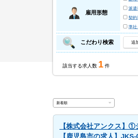
派遣
雇用形態
契約
準社
こだわり検索
追
1
該当する求人数
件
【株式会社アンクス】①
【鹿児島市の求人】JKS-0