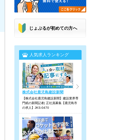
じょぶるが初めての方へ
人気求人ランキング
株式会社鹿児島建設新聞
【株式会社鹿児島建設新聞】建設業界専
門紙の新聞記者| 正社員募集【鹿児島市
の求人】JKS-0470