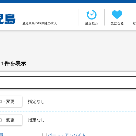
鹿児島県 DTP関連の求人
最近見た
気になる
 1件を表示
加・変更
指定なし
加・変更
指定なし
員
パート・アルバイト