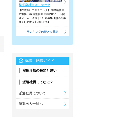
株式会社コスモテック
【株式会社コスモテック】 ①技術職員
②溶接工/現場監督業 ③国内ロケット関
連メーカー派遣 | 正社員募集【熊毛郡南
種子町の求人】JKS-0254
ランキングの続きを見る
就職・転職ガイド
雇用形態の種類と違い
派遣社員ってなに？
派遣社員について
派遣求人一覧へ