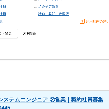
社員
紹介予定派遣
社員
請負・委託・代理店
員
？
雇用形態の違
加・変更
DTP関連
システムエンジニア ②営業｜契約社員募集
445