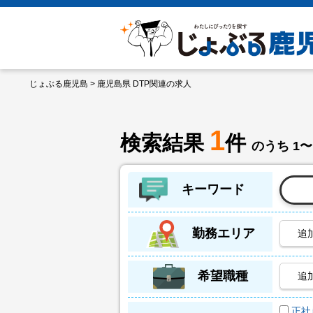
じょぶる鹿児島
> 鹿児島県 DTP関連の求人
1
検索結果
件
のうち 1〜
キーワード
勤務エリア
追
希望職種
追
正社