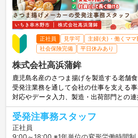
正社員
見学可
主婦(夫)・働くママ
社会保険完備
平日休みあり
株式会社高浜蒲鉾
鹿児島名産のさつま揚げを製造する老舗食
受発注業務を通して会社の仕事を支える事
対応やデータ入力、製造・出荷部門との連
わりながら進める仕事のため、事務や販
受発注事務スタッフ
活かせます。通常期の残業は月平均5時間
繁忙期以外は落ち着いた環境。地元企業で
正社員
にもおすすめです。
9:00～18:00 ※1年単位の変形労働時間制