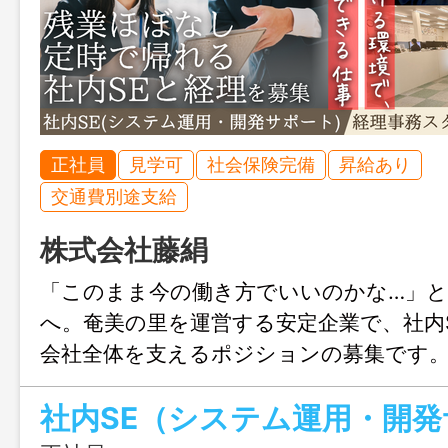
正社員
見学可
社会保険完備
昇給あり
交通費別途支給
株式会社藤絹
「このまま今の働き方でいいのかな…」
へ。奄美の里を運営する安定企業で、社内
会社全体を支えるポジションの募集です。
支えるスケールの中で、幅広い経験を積
社内SE（システム運用・開
きる環境。派手ではないけど、ちゃんと
事で、次のキャリアを築きませんか？