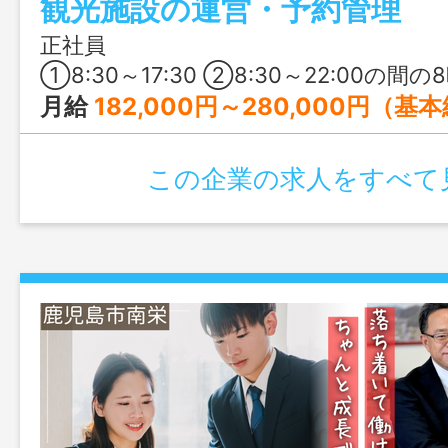
観光施設の運営・予約管理
事」ではなく「価値を生み出す仕事」に挑
す！
正社員
①8:30～17:30 ②8:30～22:00の間の8時間 ※①が主にはなりますが、予約状況によ
月給
182,000円～280,000円（基
この企業の求人をすべて