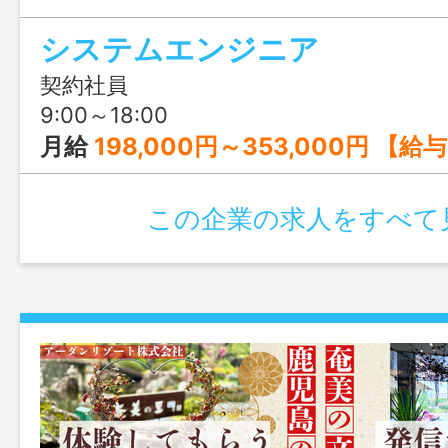
く、服装自由や社内Barなど自由な社風も
システムエンジニア
開発やWebサービス営業に興味がある方
契約社員
9:00～18:00
月給
198,000円～353,000円 【給与の内訳】 基本給：180,000円～325,000円 住宅手当：15,0
この企業の求人をすべて