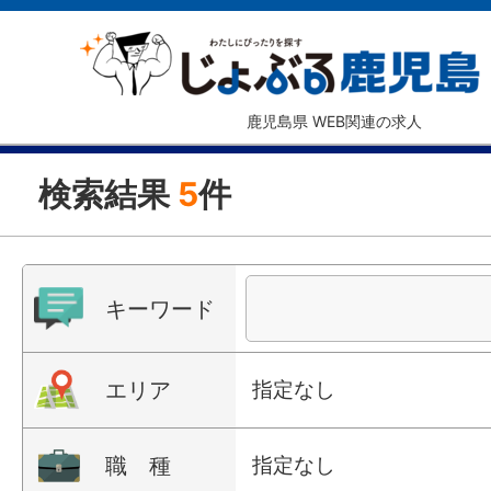
鹿児島県 WEB関連の求人
検索結果
5
件
キーワード
エリア
指定なし
職 種
指定なし