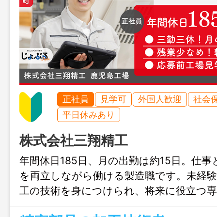
正社員
見学可
外国人歓迎
社会
平日休みあり
株式会社三翔精工
年間休日185日、月の出勤は約15日。仕
を両立しながら働ける製造職です。未経験
工の技術を身につけられ、将来に役立つ
可能。転勤なしで霧島市に腰を据えて働け