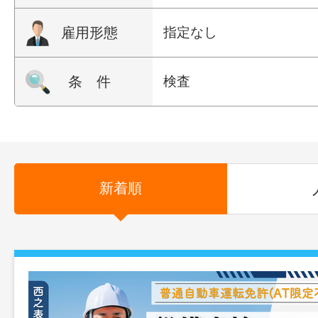
雇用形態
指定なし
条 件
検査
新着順