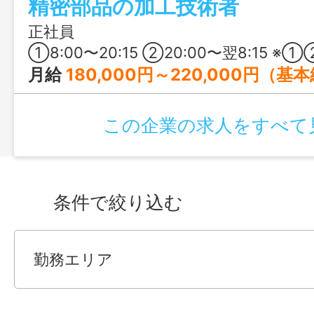
精密部品の加工技術者
当や退職金制度など福利厚生も充実してい
正社員
①8:00〜20:15 ②20:00〜翌8:15 ※①②のシフト勤務（三勤三休） ※もしくは①のみのシフト勤務 ※週平均40
月給
180,000円～220,000円（基
この企業の求人をすべて
条件で絞り込む
勤務エリア