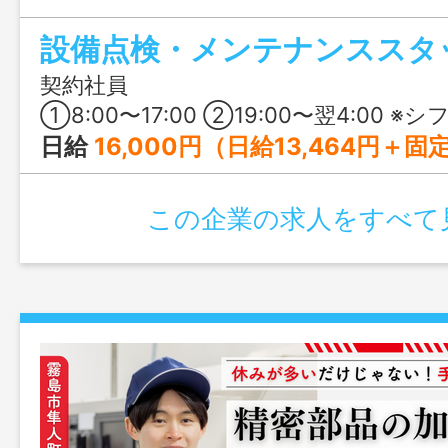
馬毛島での勤務ですが、寮完備・帰省手当
設備点検・メンテナンススタ
のサポートもあり、期間を決めて集中し
もおすすめです。
契約社員
①8:00〜17:00 ②19:00〜翌4:00 ※シフト制 ※1日の就業時間は1時間2分24秒の時間外労働を含む ※②は月5〜6日
日給
16,000円（日給13,464円＋固定残業代2,536円（1時間2分24秒分）） 【月給換算（25日で算出）】 基本給：336,600円 固定
この企業の求人をすべて