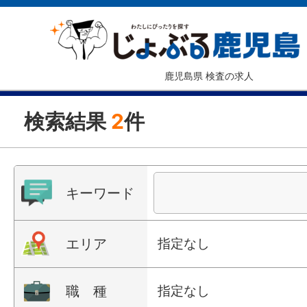
鹿児島県 検査の求人
検索結果
2
件
キーワード
エリア
指定なし
職 種
指定なし