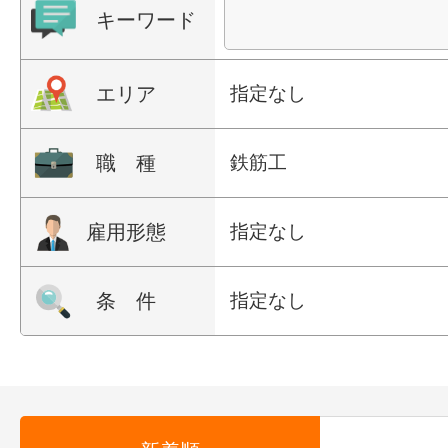
キーワード
エリア
指定なし
職 種
鉄筋工
雇用形態
指定なし
条 件
指定なし