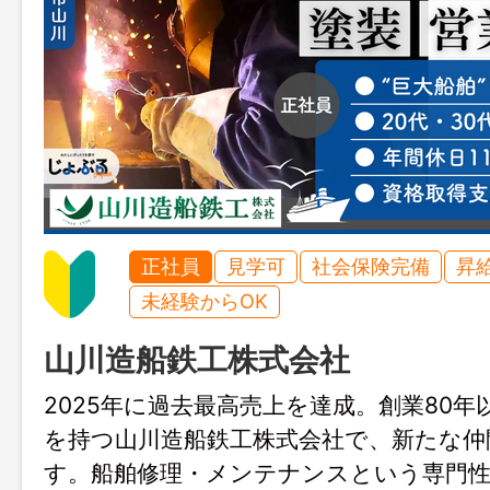
正社員
見学可
社会保険完備
昇
未経験からOK
山川造船鉄工株式会社
2025年に過去最高売上を達成。創業80年
を持つ山川造船鉄工株式会社で、新たな仲
す。船舶修理・メンテナンスという専門