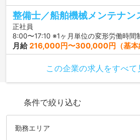
わりながら、資格取得支援や充実した福利
整備士／船舶機械メンテナン
術を磨ける環境です。若手社員も多く活躍
ある職場。船を支える誇りある仕事に挑
正社員
か。
8:00〜17:10 ※1ヶ月単位の変形労働時間制 ※変形期間を平均して週40時間に
月給
216,000円〜300,000円（基本給） ※年齢や経験、能力、取
この企業の求人をすべて
条件で絞り込む
勤務エリア