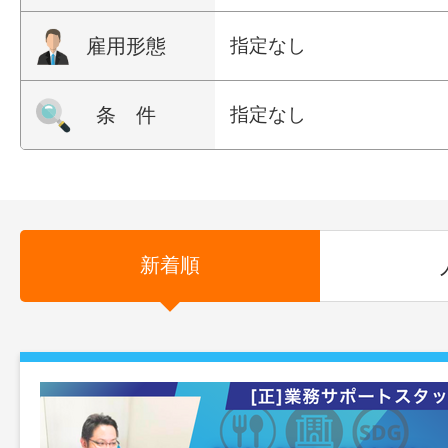
雇用形態
指定なし
条 件
指定なし
新着順