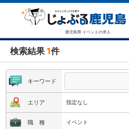
鹿児島県 イベントの求人
検索結果
1
件
キーワード
エリア
指定なし
職 種
イベント