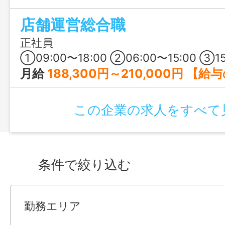
事です。人の役に立つことが好き、離島
店舗運営総合職
ある、いつか自分のお店を持つのが夢、
ったりですよ！
正社員
①09:00〜18:00 ②06:00〜15:00 ③15:00〜00:00 ④6:00～00:00の間の8時間程度 ※原則①09:00～18:00 ※1ヶ月単位の変形労働時間制 ※
月給
188,300円～210,000円 【給与の内訳】 基本給：112,000円～118,400円 
この企業の求人をすべて
条件で絞り込む
勤務エリア