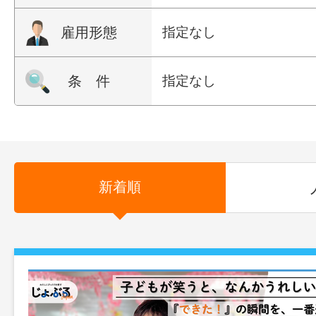
雇用形態
指定なし
条 件
指定なし
新着順