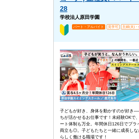
28
学校法人原田学園
パート・アルバイト
見学可
主婦(夫)
子どもが好き、身体を動かすのが好き―
ちが活かせるお仕事です！未経験OKで
ート体制も万全。年間休日126日でプラ
両立も◎。子どもたちと一緒に成長しな
らしく働ける職場です！