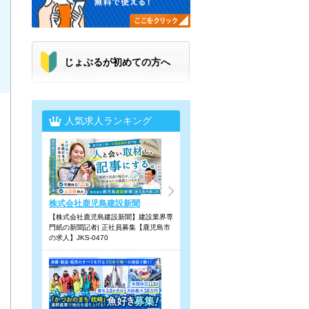
じょぶるが初めての方へ
人気求人ランキング
株式会社鹿児島建設新聞
【株式会社鹿児島建設新聞】建設業界専
門紙の新聞記者| 正社員募集【鹿児島市
の求人】JKS-0470