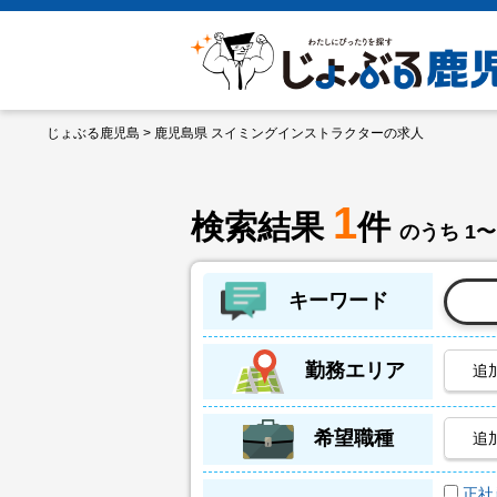
じょぶる鹿児島
> 鹿児島県 スイミングインストラクターの求人
1
検索結果
件
のうち 1〜
キーワード
勤務エリア
追
希望職種
追
正社