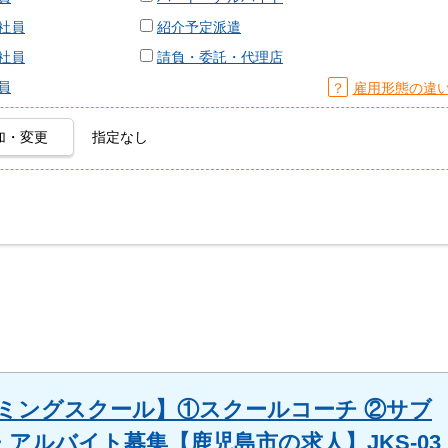
社員
紹介予定派遣
社員
請負・委託・代理店
員
？
雇用形態の違
加・変更
指定なし
イミングスクール】①スクールコーチ ②サブ
・アルバイト募集【鹿児島市の求人】JKS-03