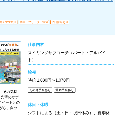
・働くママ歓迎
学生・フリーター歓迎
平日休みあり
仕事内容
スイミングサブコーチ（パート・アルバイ
ト）
給与
時給
1,030円〜1,070円
その他手当あり
通勤手当あり
―その気持
、先輩のサポ
イベートとの
休日・休暇
がら、自分
シフトによる（土・日・祝日休み）、夏季休