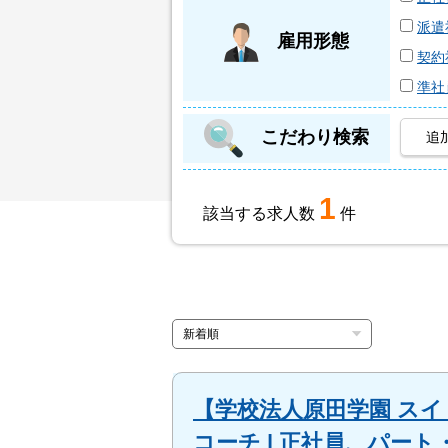
派遣
雇用形態
契約
準社
こだわり検索
追
1
該当する求人数
件
【学校法人原田学園 ス
コーチ | 正社員、パート