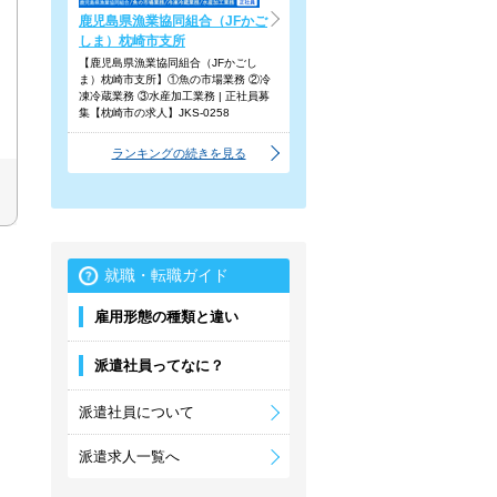
鹿児島県漁業協同組合（JFかご
しま）枕崎市支所
【鹿児島県漁業協同組合（JFかごし
ま）枕崎市支所】①魚の市場業務 ②冷
凍冷蔵業務 ③水産加工業務 | 正社員募
集【枕崎市の求人】JKS-0258
ランキングの続きを見る
就職・転職ガイド
雇用形態の種類と違い
派遣社員ってなに？
派遣社員について
派遣求人一覧へ