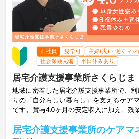
正社員
見学可
主婦(夫)・働くママ
社会保険完備
平日休みあり
居宅介護支援事業所さくらじま
地域に密着した居宅介護支援事業所で、利
りの「自分らしい暮らし」を支えるケア
です。賞与4.0ヶ月の安定収入に加え、残
祝休みで働きやすさも抜群。単身寮完備で
居宅介護支援事業所のケアマ
やUIターンも安心です。