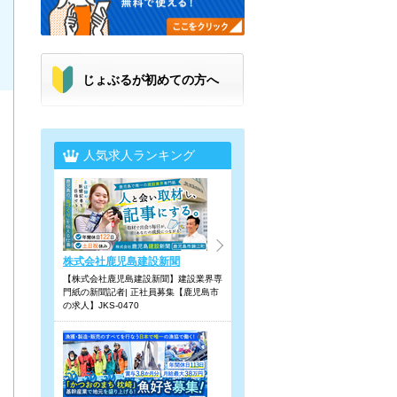
じょぶるが初めての方へ
人気求人ランキング
株式会社鹿児島建設新聞
【株式会社鹿児島建設新聞】建設業界専
門紙の新聞記者| 正社員募集【鹿児島市
の求人】JKS-0470