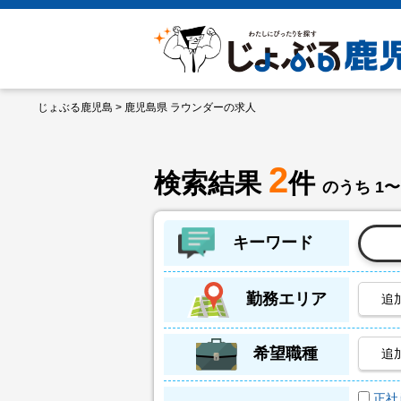
じょぶる鹿児島
> 鹿児島県 ラウンダーの求人
2
検索結果
件
のうち 1〜
キーワード
勤務エリア
追
希望職種
追
正社