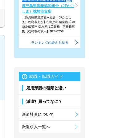
鹿児島県漁業協同組合（JFかご
しま）枕崎市支所
【鹿児島県漁業協同組合（JFかごし
ま）枕崎市支所】①魚の市場業務 ②冷
凍冷蔵業務 ③水産加工業務 | 正社員募
集【枕崎市の求人】JKS-0258
ランキングの続きを見る
就職・転職ガイド
雇用形態の種類と違い
派遣社員ってなに？
派遣社員について
派遣求人一覧へ