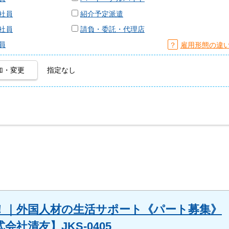
社員
紹介予定派遣
社員
請負・委託・代理店
員
？
雇用形態の違
加・変更
指定なし
！｜外国人材の生活サポート《パート募集》
社清友】JKS-0405