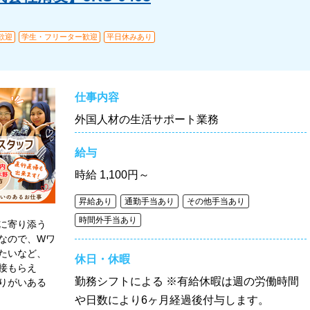
歓迎
学生・フリーター歓迎
平日休みあり
仕事内容
外国人材の生活サポート業務
給与
時給
1,100円～
昇給あり
通勤手当あり
その他手当あり
時間外手当あり
に寄り添う
なので、Wワ
たいなど、
休日・休暇
接もらえ
勤務シフトによる ※有給休暇は週の労働時間
りがいある
や日数により6ヶ月経過後付与します。