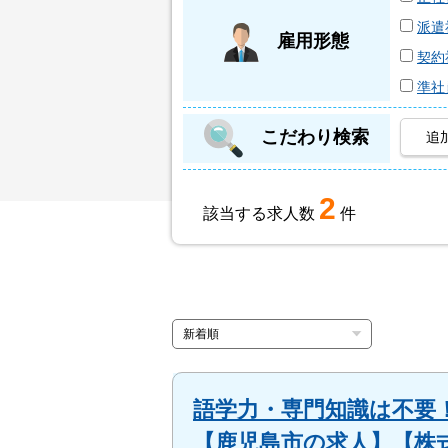
派遣
雇用形態
契約
準社
こだわり検索
追
2
該当する求人数
件
語学力・専門知識は不要
【鹿児島市の求人】【株式会