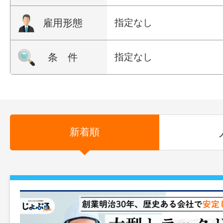
雇用形態
指定なし
条 件
指定なし
新着順