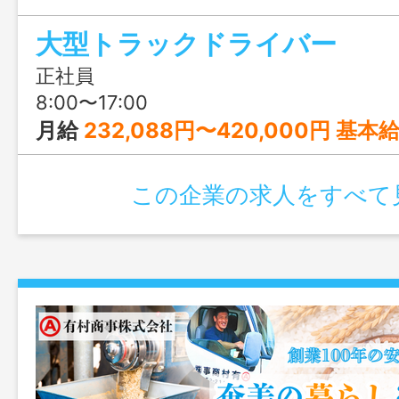
ます。 『無借金経営』で安定した経営環
大型トラックドライバー
調に売り上げを伸ばしており、地元鹿児
働きたい方にぜひおススメです♪
正社員
8:00〜17:00
月給
232,088円〜420,000円 基本給 193,00
この企業の求人をすべて