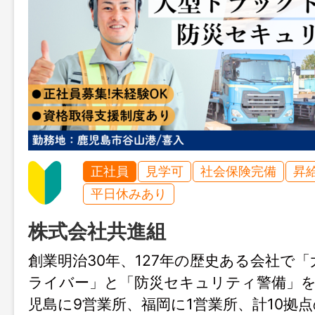
正社員
見学可
社会保険完備
昇
平日休みあり
株式会社共進組
創業明治30年、127年の歴史ある会社で
ライバー」と「防災セキュリティ警備」
児島に9営業所、福岡に1営業所、計10拠